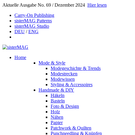
Aktuelle Ausgabe No. 69 / Dezember 2024
Hier lesen
Carry-On Publishing
sisterMAG Patterns
sisterMAG Studio
DEU
/
ENG
Home
Mode & Style
Modegeschichte & Trends
Modestrecken
Modewissen
Styling & Accessoires
Handmade & DIY
Häkeln
Basteln
Foto & Design
Holz
Nähen
Papier
Patchwork & Quilten
Punchneedling & Knüpfen