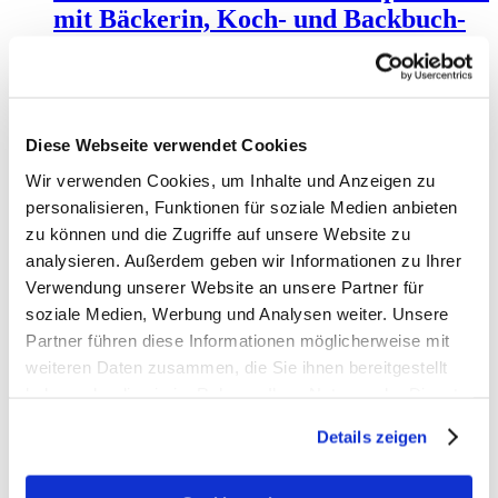
mit Bäckerin, Koch- und Backbuch-
Autorin, Gastronomin &
Unternehmerin Cynthia Barcomi
Diese Webseite verwendet Cookies
Wir verwenden Cookies, um Inhalte und Anzeigen zu
personalisieren, Funktionen für soziale Medien anbieten
sisterMAG Radio: Podcast Episode 49
zu können und die Zugriffe auf unsere Website zu
Lettering Artist, Influencerin &
analysieren. Außerdem geben wir Informationen zu Ihrer
Gründerin Frau Hölle Studio
Verwendung unserer Website an unsere Partner für
soziale Medien, Werbung und Analysen weiter. Unsere
Partner führen diese Informationen möglicherweise mit
weiteren Daten zusammen, die Sie ihnen bereitgestellt
haben oder die sie im Rahmen Ihrer Nutzung der Dienste
sisterMAG Radio: Podcast Episode 48
gesammelt haben.
with Wedding Photographer Ashley
Details zeigen
Ludaescher