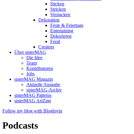
Sticken
Stricken
Verpacken
Dekoration
Feste & Feiertage
Entertaining
Dekorieren
Food
Creators
Über sisterMAG
Die Idee
Team
Kontributoren
Jobs
sisterMAG Magazin
Aktuelle Ausgabe
sisterMAG-Archiv
sisterMAG Patterns
sisterMAG ArtZine
Follow my blog with Bloglovin
Podcasts