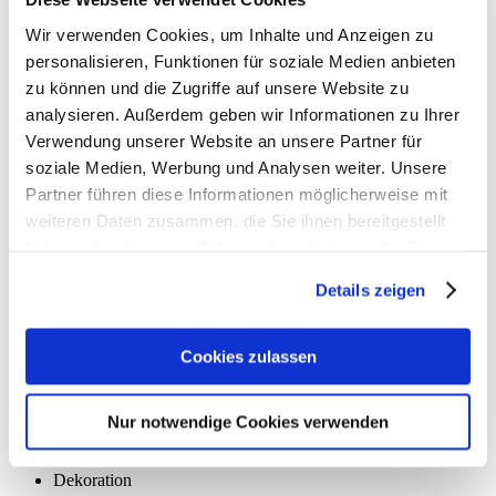
Wir verwenden Cookies, um Inhalte und Anzeigen zu
Dekoration
personalisieren, Funktionen für soziale Medien anbieten
Food Feature: Bauhaus-Rezepte von
zu können und die Zugriffe auf unsere Website zu
Carole Poirot
analysieren. Außerdem geben wir Informationen zu Ihrer
Verwendung unserer Website an unsere Partner für
soziale Medien, Werbung und Analysen weiter. Unsere
Partner führen diese Informationen möglicherweise mit
Dekoration
weiteren Daten zusammen, die Sie ihnen bereitgestellt
haben oder die sie im Rahmen Ihrer Nutzung der Dienste
Das große sisterMAG »Gin Feature«
gesammelt haben.
Details zeigen
Dekoration
Cookies zulassen
Pop Art Desserts
Nur notwendige Cookies verwenden
Dekoration