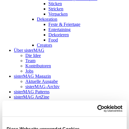
Sticken
Stricken
Verpacken
Dekoration
Feste & Feiertage
Entertaining
Dekorieren
Food
Creators
Über sisterMAG
Die Idee
Team
Kontributoren
Jobs
sisterMAG Magazin
Aktuelle Ausgabe
sisterMAG-Archiv
sisterMAG Patterns
sisterMAG ArtZine
Aktuelle Ausgabe
sisterMAG-Archiv
Follow my blog with Bloglovin
Food
Diese Webseite verwendet Cookies