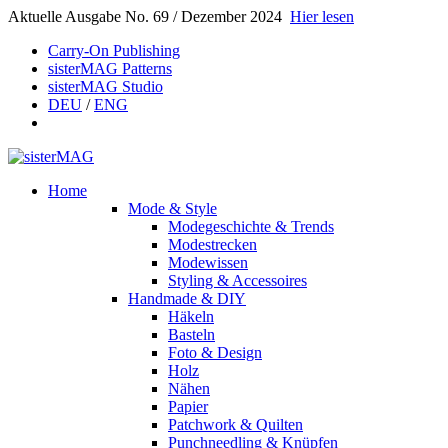
Aktuelle Ausgabe No. 69 / Dezember 2024
Hier lesen
Carry-On Publishing
sisterMAG Patterns
sisterMAG Studio
DEU
/
ENG
Home
Mode & Style
Modegeschichte & Trends
Modestrecken
Modewissen
Styling & Accessoires
Handmade & DIY
Häkeln
Basteln
Foto & Design
Holz
Nähen
Papier
Patchwork & Quilten
Punchneedling & Knüpfen