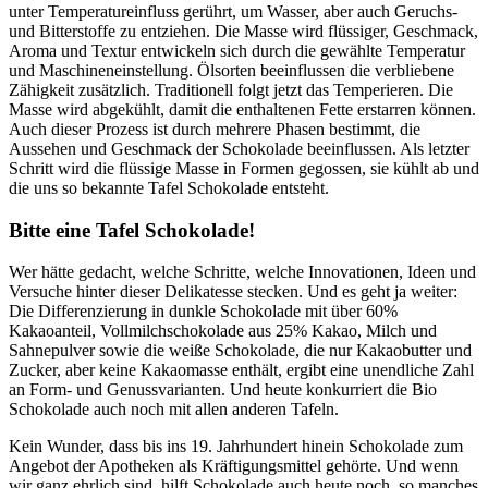
unter Temperatureinfluss gerührt, um Wasser, aber auch Geruchs-
und Bitterstoffe zu entziehen. Die Masse wird flüssiger, Geschmack,
Aroma und Textur entwickeln sich durch die gewählte Temperatur
und Maschineneinstellung. Ölsorten beeinflussen die verbliebene
Zähigkeit zusätzlich. Traditionell folgt jetzt das Temperieren. Die
Masse wird abgekühlt, damit die enthaltenen Fette erstarren können.
Auch dieser Prozess ist durch mehrere Phasen bestimmt, die
Aussehen und Geschmack der Schokolade beeinflussen. Als letzter
Schritt wird die flüssige Masse in Formen gegossen, sie kühlt ab und
die uns so bekannte Tafel Schokolade entsteht.
Bitte eine Tafel Schokolade!
Wer hätte gedacht, welche Schritte, welche Innovationen, Ideen und
Versuche hinter dieser Delikatesse stecken. Und es geht ja weiter:
Die Differenzierung in dunkle Schokolade mit über 60%
Kakaoanteil, Vollmilchschokolade aus 25% Kakao, Milch und
Sahnepulver sowie die weiße Schokolade, die nur Kakaobutter und
Zucker, aber keine Kakaomasse enthält, ergibt eine unendliche Zahl
an Form- und Genussvarianten. Und heute konkurriert die Bio
Schokolade auch noch mit allen anderen Tafeln.
Kein Wunder, dass bis ins 19. Jahrhundert hinein Schokolade zum
Angebot der Apotheken als Kräftigungsmittel gehörte. Und wenn
wir ganz ehrlich sind, hilft Schokolade auch heute noch, so manches