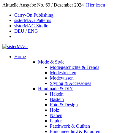
Aktuelle Ausgabe No. 69 / Dezember 2024
Hier lesen
Carry-On Publishing
sisterMAG Patterns
sisterMAG Studio
DEU
/
ENG
Home
Mode & Style
Modegeschichte & Trends
Modestrecken
Modewissen
Styling & Accessoires
Handmade & DIY
Häkeln
Basteln
Foto & Design
Holz
Nähen
Papier
Patchwork & Quilten
Punchneedling & Knüpfen