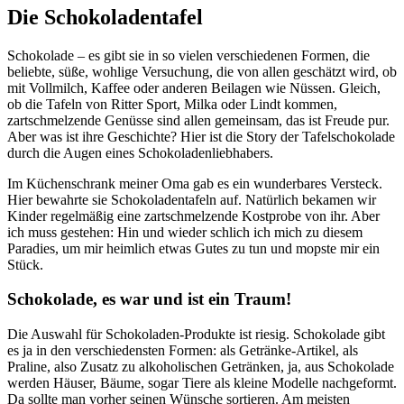
Die Schokoladentafel
Schokolade – es gibt sie in so vielen verschiedenen Formen, die
beliebte, süße, wohlige Versuchung, die von allen geschätzt wird, ob
mit Vollmilch, Kaffee oder anderen Beilagen wie Nüssen. Gleich,
ob die Tafeln von Ritter Sport, Milka oder Lindt kommen,
zartschmelzende Genüsse sind allen gemeinsam, das ist Freude pur.
Aber was ist ihre Geschichte? Hier ist die Story der Tafelschokolade
durch die Augen eines Schokoladenliebhabers.
Im Küchenschrank meiner Oma gab es ein wunderbares Versteck.
Hier bewahrte sie Schokoladentafeln auf. Natürlich bekamen wir
Kinder regelmäßig eine zartschmelzende Kostprobe von ihr. Aber
ich muss gestehen: Hin und wieder schlich ich mich zu diesem
Paradies, um mir heimlich etwas Gutes zu tun und mopste mir ein
Stück.
Schokolade, es war und ist ein Traum!
Die Auswahl für Schokoladen-Produkte ist riesig. Schokolade gibt
es ja in den verschiedensten Formen: als Getränke-Artikel, als
Praline, also Zusatz zu alkoholischen Getränken, ja, aus Schokolade
werden Häuser, Bäume, sogar Tiere als kleine Modelle nachgeformt.
Da sollte man vorher seinen Wünsche sortieren. Am meisten