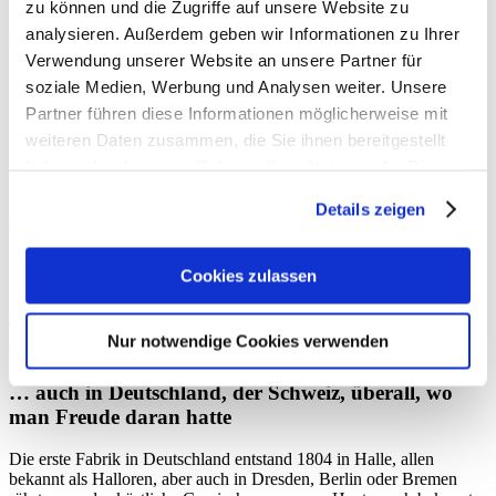
Man probierte, gab Zucker, Wasser und Honig dazu – und Mitte des
zu können und die Zugriffe auf unsere Website zu
16. Jahrhunderts schmeckte das exklusive Kakaogetränk dem
analysieren. Außerdem geben wir Informationen zu Ihrer
alternden
König Karl V. von Spanien
schon bestens.
Verwendung unserer Website an unsere Partner für
Der Siegeszug der Schokoladentafeln konnte
soziale Medien, Werbung und Analysen weiter. Unsere
beginnen
Partner führen diese Informationen möglicherweise mit
weiteren Daten zusammen, die Sie ihnen bereitgestellt
Bald tauchte Schokolade auch in speziellen »Schokoladenhäusern«
haben oder die sie im Rahmen Ihrer Nutzung der Dienste
in Großbritannien auf. Viele Nationen legten sogar eigene
Kakaoplantagen in Ländern um den Äquator an. Neben Kakao
gesammelt haben.
Details zeigen
waren Zucker und Honig teuer, so dass sich das wohlschmeckende
Getränk nur in Adels- und Klerikerkreisen verbreitete und der
Versand war teuer. Ab Mitte des 18. Jahrhunderts fand es langsam
Einzug in das vornehme Bürgertum. Erst als die Produktion von
Cookies zulassen
Zucker aus Zuckerrüben Fahrt aufnahm, man eine ertragreichere
Kakaopflanze entdeckte (Forastero; der »Fremdling«) und die
Technologie der Schokoladenherstellung anpasste, entwickelte sich
Nur notwendige Cookies verwenden
eine Schokoladenproduktion.
… auch in Deutschland, der Schweiz, überall, wo
man Freude daran hatte
Die erste Fabrik in Deutschland entstand 1804 in Halle, allen
bekannt als Halloren, aber auch in Dresden, Berlin oder Bremen