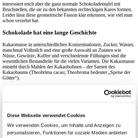
interessiert mich aber die ganz normale Schokoladentafel mit
Bruchstellen, die sie zu den bekannten rechteckigen Karos formen.
Leider lässt diese geometrische Fasson klar erkennen, wie viel man
schon verzehrt hat.
Schokolade hat eine lange Geschichte
Kakaomasse in unterschiedlichen Konzentrationen, Zucker, Wasser,
manchmal Vollmilch und eine große Auswahl an Zutaten wie
Nüsse, Gewürze, Kaffee und verschiedenste Füllungen sind die
wesentlichen Bestandteile für die vielen Varianten. Die Kakaomasse
entsteht durch Mahlen der Kakaobohnen – der Samen des
Kakaobaums (Theobrima cacao; Theobroma bedeutet „Speise der
Götter“).
Der Baum benötigt viel Wärme (möglichst konstant über 16 °C),
genügend Wasser und guten Boden zum Gedeihen. Er wächst
letztlich in einem relativ schmalen Gürtel nördlich und südlich des
Äquators, so dass ihn
Christoph Kolumbus 1492
nach seiner
Landung auf den Bahamas gerade noch vor- finden konnte. Und es
Diese Webseite verwendet Cookies
ist kein Wunder, dass die in Westafrika günstig gelegene
Elfenbeinküste heute der weitaus größte Kakaoproduzent ist. So,
Wir verwenden Cookies, um Inhalte und Anzeigen zu
wie
Christoph Kolumbus
, wahrscheinlich eher
Hernan Cortes
personalisieren, Funktionen für soziale Medien anbieten
1528
, die Frucht nach Spanien gebracht hatte, war sie ungenießbar.