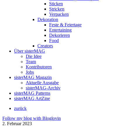
Sticken
Stricken
Verpacken
Dekoration
Feste & Feiertage
Entertaining
Dekorieren
Food
Creators
Über sisterMAG
Die Idee
Team
Kontributoren
Jobs
sisterMAG Magazin
Aktuelle Ausgabe
sisterMAG-Archiv
sisterMAG Patterns
sisterMAG ArtZine
zurück
Follow my blog with Bloglovin
2. Februar 2023