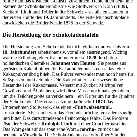
rührte man das köstliche Gemisch zusammen. Heute noch bekannte
Namen der Schokoladenindustrie wie Stollwerck in Köln (1839),
Suchard, Lindt und Tobler in der Schweiz – sie alle entstanden in
der ersten Hälfte des 19. Jahrhunderts. Die erste Milchschokolade
entwickelten die Brüder Nestlé 1875 in der Schweiz.
Die Herstellung
der Schokoladentafeln
Die Herstellung von Schokolade ist nicht einfach und war bis zum
19. Jahrhundert
arbeitsintensiv, vor allem anstrengend. Wichtig
war die Erfindung einer Kakaobutterpresse
1828
durch den
holländischen Chemiker
Johannes van Houten
. Sie presste aus
gerösteten Kakaobohnen die Kakaobutter aus, so dass das feine
Kakaopulver übrig blieb. Das Pulver verwendet man noch heute für
Süßspeisen und Getränke. Die Kakaobutter ist der wesentliche
Bestandteil der Kakaomasse. Versetzt mit Zucker, Milchpulver,
Gewürzen und Ähnlichem, wird diese Masse nochmals gemahlen,
um die Teilchengröße zu verkleinern – ein Kriterium für die Qualität
der Schokolade. Die Voraussetzung dafür schuf
1873
das
Unternehmen Stollwerck, das einen
»Fünfwalzenstuhl«
konstruierte. Aber noch war das Ergebnis brüchig, vor allem sandig
und bitter. Das zartschmelzende Feincremige fehlte. Das Problem
löste der Schweizer
Rudolph Lindt
mit einer Conchiermaschine.
Das Wort geht auf das spanische Wort
»concha«
zurück und
bedeutet
»Muschel«
. Die Schokoladenmasse wird über Stunden