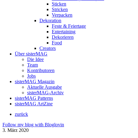
Sticken
Stricken
Verpacken
Dekoration
Feste & Feiertage
Entertaining
Dekorieren
Food
Creators
Über sisterMAG
Die Idee
Team
Kontributoren
Jobs
sisterMAG Magazin
Aktuelle Ausgabe
sisterMAG-Archiv
sisterMAG Patterns
sisterMAG ArtZine
zurück
Follow my blog with Bloglovin
3. März 2020