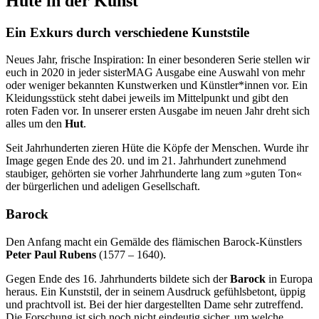
Hüte in der Kunst
Ein Exkurs durch verschiedene Kunststile
Neues Jahr, frische Inspiration: In einer besonderen Serie stellen wir
euch in 2020 in jeder sisterMAG Ausgabe eine Auswahl von mehr
oder weniger bekannten Kunstwerken und Künstler*innen vor. Ein
Kleidungsstück steht dabei jeweils im Mittelpunkt und gibt den
roten Faden vor. In unserer ersten Ausgabe im neuen Jahr dreht sich
alles um den
Hut
.
Seit Jahrhunderten zieren Hüte die Köpfe der Menschen. Wurde ihr
Image gegen Ende des 20. und im 21. Jahrhundert zunehmend
staubiger, gehörten sie vorher Jahrhunderte lang zum »guten Ton«
der bürgerlichen und adeligen Gesellschaft.
Barock
Den Anfang macht ein Gemälde des flämischen Barock-Künstlers
Peter Paul Rubens
(1577 – 1640).
Gegen Ende des 16. Jahrhunderts bildete sich der
Barock
in Europa
heraus. Ein Kunststil, der in seinem Ausdruck gefühlsbetont, üppig
und prachtvoll ist. Bei der hier dargestellten Dame sehr zutreffend.
Die Forschung ist sich noch nicht eindeutig sicher, um welche