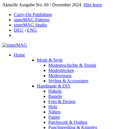
Aktuelle Ausgabe No. 69 / Dezember 2024
Hier lesen
Carry-On Publishing
sisterMAG Patterns
sisterMAG Studio
DEU
/
ENG
Home
Mode & Style
Modegeschichte & Trends
Modestrecken
Modewissen
Styling & Accessoires
Handmade & DIY
Häkeln
Basteln
Foto & Design
Holz
Nähen
Papier
Patchwork & Quilten
Punchneedling & Knüpfen