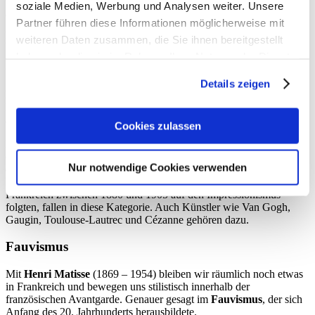
übersehen sind außerdem die zahlreichen Hüte in der Bildszene, die
soziale Medien, Werbung und Analysen weiter. Unsere
die meisten Menschen tragen – ganz unabhängig von ihrem
Partner führen diese Informationen möglicherweise mit
gesellschaftlichen Stand. So ein Hut ist an einem sehr sonnigen Tag
weiteren Daten zusammen, die Sie ihnen bereitgestellt
natürlich auch sehr nützlich.
haben oder die sie im Rahmen Ihrer Nutzung der Dienste
(Post-) Impressionismus
gesammelt haben.
Details zeigen
Pierre-Auguste Renoir
(1841 – 1919) hat eine Vielzahl an
Kunstwerken mit Frauendarstellungen und ausgefallenen Hüten
angefertigt. Eines davon auszuwählen, fällt da gar nicht so leicht.
Cookies zulassen
Hier handelt sich um das Porträt einer jungen unbekannten Frau mit
einem eleganten, sehr weich wirkenden Hut. Stilistisch kann es noch
Nur notwendige Cookies verwenden
dem Impressionismus, zeitlich aber eher dem
Post-
Impressionismus
zugeordnet werden. Alle Stile der Malerei, die in
Frankreich zwischen 1880 und 1905 auf den Impressionismus
folgten, fallen in diese Kategorie. Auch Künstler wie Van Gogh,
Gaugin, Toulouse-Lautrec und Cézanne gehören dazu.
Fauvismus
Mit
Henri Matisse
(1869 – 1954) bleiben wir räumlich noch etwas
in Frankreich und bewegen uns stilistisch innerhalb der
französischen Avantgarde. Genauer gesagt im
Fauvismus
, der sich
Anfang des 20. Jahrhunderts herausbildete.