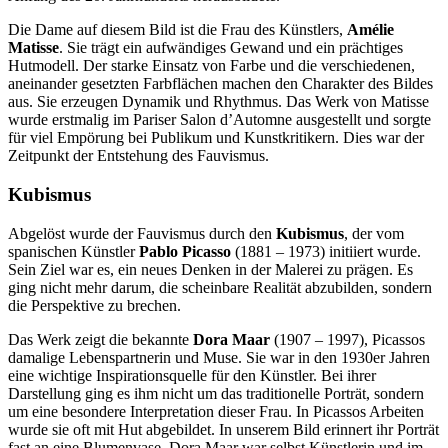
Die Dame auf diesem Bild ist die Frau des Künstlers,
Amélie
Matisse
. Sie trägt ein aufwändiges Gewand und ein prächtiges
Hutmodell. Der starke Einsatz von Farbe und die verschiedenen,
aneinander gesetzten Farbflächen machen den Charakter des Bildes
aus. Sie erzeugen Dynamik und Rhythmus. Das Werk von Matisse
wurde erstmalig im Pariser Salon d’Automne ausgestellt und sorgte
für viel Empörung bei Publikum und Kunstkritikern. Dies war der
Zeitpunkt der Entstehung des Fauvismus.
Kubismus
Abgelöst wurde der Fauvismus durch den
Kubismus
, der vom
spanischen Künstler
Pablo Picasso
(1881 – 1973) initiiert wurde.
Sein Ziel war es, ein neues Denken in der Malerei zu prägen. Es
ging nicht mehr darum, die scheinbare Realität abzubilden, sondern
die Perspektive zu brechen.
Das Werk zeigt die bekannte
Dora Maar
(1907 – 1997), Picassos
damalige Lebenspartnerin und Muse. Sie war in den 1930er Jahren
eine wichtige Inspirationsquelle für den Künstler. Bei ihrer
Darstellung ging es ihm nicht um das traditionelle Porträt, sondern
um eine besondere Interpretation dieser Frau. In Picassos Arbeiten
wurde sie oft mit Hut abgebildet. In unserem Bild erinnert ihr Porträt
fast an eine Blumenvase. Dora Maar war selbst Künstlerin und im