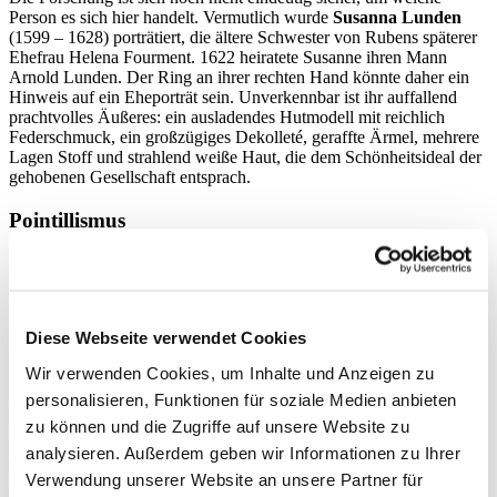
Person es sich hier handelt. Vermutlich wurde
Susanna Lunden
(1599 – 1628) porträtiert, die ältere Schwester von Rubens späterer
Ehefrau Helena Fourment. 1622 heiratete Susanne ihren Mann
Arnold Lunden. Der Ring an ihrer rechten Hand könnte daher ein
Hinweis auf ein Eheporträt sein. Unverkennbar ist ihr auffallend
prachtvolles Äußeres: ein ausladendes Hutmodell mit reichlich
Federschmuck, ein großzügiges Dekolleté, geraffte Ärmel, mehrere
Lagen Stoff und strahlend weiße Haut, die dem Schönheitsideal der
gehobenen Gesellschaft entsprach.
Pointillismus
Der französische Maler
Georges Seurat
(1859 – 1891) hat mit
seinem großformatigen Gemälde eines der bekanntesten Werke des
Pointillismus
geschaffen. Eine Stilrichtung, die dem Post-
Impressionismus zugeordnet wird. Sie hatte ihre Blütezeit zwischen
Diese Webseite verwendet Cookies
1889 und 1910.
Wir verwenden Cookies, um Inhalte und Anzeigen zu
Das Gemälde zeigt Personen aus unterschiedlichen
personalisieren, Funktionen für soziale Medien anbieten
gesellschaftlichen Schichten am Ufer der Seine.
»La Grande Jatte«
ist eine zwei Kilometer lange Insel im Fluss, die sich im Westen von
zu können und die Zugriffe auf unsere Website zu
Paris befindet. Die Menschen wirken starr und unbeweglich und
analysieren. Außerdem geben wir Informationen zu Ihrer
außerdem charakteristisch für den Pointillismus: Das gesamte Werk
Verwendung unserer Website an unsere Partner für
scheint wie aus winzigen Punkten zusammengesetzt. Nicht zu