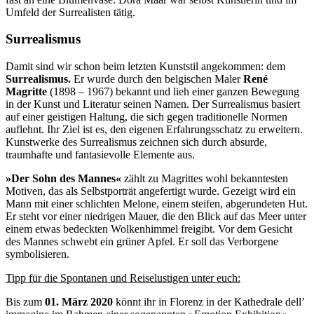
Umfeld der Surrealisten tätig.
Surrealismus
Damit sind wir schon beim letzten Kunststil angekommen: dem
Surrealismus.
Er wurde durch den belgischen Maler
René
Magritte
(1898 – 1967) bekannt und lieh einer ganzen Bewegung
in der Kunst und Literatur seinen Namen. Der Surrealismus basiert
auf einer geistigen Haltung, die sich gegen traditionelle Normen
auflehnt. Ihr Ziel ist es, den eigenen Erfahrungsschatz zu erweitern.
Kunstwerke des Surrealismus zeichnen sich durch absurde,
traumhafte und fantasievolle Elemente aus.
»Der Sohn des Mannes«
zählt zu Magrittes wohl bekanntesten
Motiven, das als Selbstporträt angefertigt wurde. Gezeigt wird ein
Mann mit einer schlichten Melone, einem steifen, abgerundeten Hut.
Er steht vor einer niedrigen Mauer, die den Blick auf das Meer unter
einem etwas bedeckten Wolkenhimmel freigibt. Vor dem Gesicht
des Mannes schwebt ein grüner Apfel. Er soll das Verborgene
symbolisieren.
Tipp für die Spontanen und Reiselustigen unter euch:
Bis zum
01. März 2020
könnt ihr in Florenz in der Kathedrale dell’