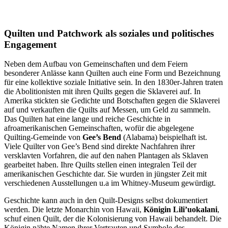
Quilten und Patchwork als soziales und politisches
Engagement
Neben dem Aufbau von Gemeinschaften und dem Feiern
besonderer Anlässe kann Quilten auch eine Form und Bezeichnung
für eine kollektive soziale Initiative sein. In den 1830er-Jahren traten
die Abolitionisten mit ihren Quilts gegen die Sklaverei auf. In
Amerika stickten sie Gedichte und Botschaften gegen die Sklaverei
auf und verkauften die Quilts auf Messen, um Geld zu sammeln.
Das Quilten hat eine lange und reiche Geschichte in
afroamerikanischen Gemeinschaften, wofür die abgelegene
Quilting-Gemeinde von
Gee’s Bend
(Alabama) beispielhaft ist.
Viele Quilter von Gee’s Bend sind direkte Nachfahren ihrer
versklavten Vorfahren, die auf den nahen Plantagen als Sklaven
gearbeitet haben. Ihre Quilts stellen einen integralen Teil der
amerikanischen Geschichte dar. Sie wurden in jüngster Zeit mit
verschiedenen Ausstellungen u.a im Whitney-Museum gewürdigt.
Geschichte kann auch in den Quilt-Designs selbst dokumentiert
werden. Die letzte Monarchin von Hawaii,
Königin Lili’uokalani
,
schuf einen Quilt, der die Kolonisierung von Hawaii behandelt. Die
Königin nähte Namen ihrer Vertrauten und Symbole des