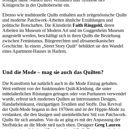
Königreichs in der Quiltoberseite ein.
Ebenso wie traditionelle Quilts enthalten auch zeitgenössische Quilts
und moderne Patchwork-Arbeiten ähnliche Erzählungen und
politische Botschaften. Die Künstlerin
Faith Ringgold,
deren
Arbeiten im Museum of Modern Art und im Guggenheim Museum
ausgestellt werden, beschäftigt sich in ihren Quilts die Beziehung
zwischen Feminismus, Bürgerrechten und afroamerikanischer
Geschichte. In einem „Street Story Quilt“ bebildert sie den Wandel
eines Apartment-Hauses in Harlem.
Und die Mode – mag sie auch das Quilten?
Die Kunstform hat natürlich auch in die Mode Einzug gehalten.
Weit entfernt von der funktionalen Quilt-Kleidung, die unter
mittelalterlichen Rüstungen getragen oder von Puritanern verwendet
wurde, erfreut sich modernes Quilten an interessanten Designs,
Handarbeitskunst, einzigartigen Textilien und Stoffe. Das Revival
der Quilt-Mode begann in den 1970ern und ist der Hippie-Mode zu
verdanken, die den lässigen und uneinheitlichen Stil von Patchwork-
Quilts für sich annahm. Von da an ging es mit der Anpassung der
Stoffstücke an die Mode steil nach oben. Designer
Greg Lauren