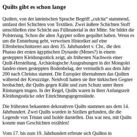
Quilts gibt es schon lange
Quilten, von der lateinischen Sprache Begriff „culcita“ stammend,
umfasst drei Schichten von Textilien. Zwei äußere Schichten Stoff
umschließen eine Schicht aus Füllmaterial in der Mitte. Sie bildet die
Polsterung. Schon die alten Ägypter sollen gequiltet haben. Wenn es
um die Entstehung geht, verweisen Historiker auf eine
Elfenbeinschnitzerei aus dem 35. Jahrhundert v. Chr., die den
Pharao der ersten ägyptischen Dynastie (Menes?) in einem
gesteppten Kleidungsstück zeigt, als frühesten Nachweis einer
Quilt-Herstellung. Archäologische Ausgrabungen in der Mongolei
fanden einen gesteppten Bodenbelag, der vermutlich aus dem Jahr
200 nach Christus stammt. Die Europäer übernahmen das Quilten
während der Kreuzzüge. Neidvoll hatten sie ihre türkischen Gegner
beobachtet, die Quilts gegen Kälte und zum Schutz unter ihren
Rüstungen trugen. In der Regel, Quilts waren in ihrer Anfangszeit
Kleidungsstücke oder Einrichtungsgegenstände.
Die frühesten bekannten dekorativen Quilts stammen aus dem 14.
Jahrhundert. Zwei Quilts wurden in Sizilien gefunden, die die
Legende von Tristan und Isolde darstellen. Das war neu, mit Quilts
konnte man Geschichten erzählen!
Vom 17. bis zum 19. Jahrhundert erfreute sich Quilten in