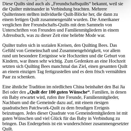
Diese Quilts sind auch als „Freundschaftsquilts“ bekannt, weil sie
die Quilter miteinander in Verbindung brachten. Mehrere
Quilterinnen stellten individuelle Quilt-Blöcke her, die dann zu
einem fertigen Quilt zusammengenäht wurden. Die Amerikaner
verglichen ihre Freundschafts-Quilts mit dem Sammeln von
Unterschriften von Freunden und Familienmitgliedern in einem
Adressbuch, was zu dieser Zeit eine beliebte Mode war.
Quilter trafen sich in sozialen Kreisen, den Quilting Bees. Das
Gefühl von Gemeinschaft und Zusammengehörigkeit, vor allem
rund um besondere Ereignisse wie Hochzeiten und die Geburt von
Kindern, war ihnen sehr wichtig. Zum Gedenken an eine Hochzeit
setzten sich Quilting Bees manchmal das Ziel, einen gesamten Quilt
an einem einzigen Tag fertigzustellen und es dem frisch vermählten
Paar zu schenken.
Eine ähnliche Tradition im nördlichen China beinhaltet den Bai Jia
Bei oder den
„Quilt der 100 guten Wünsche“
. Familien, in denen
ein Baby erwartet wird, rufen ihre Freunde, Familienmitglieder,
Nachbarn und die Gemeinde dazu auf, mit einem riesigen
quadratischen Patchwork-Quilt zu dem freudigen Ereignis
beizutragen. Jedes dieser Quadrate von Gemeindemitgliedern ist mit
guten Wünschen und viel Glück für das Baby in Verbindung zu
bringen. Das Endergebnis ist ein wunderschöner zusammengesetzter
Quilt.