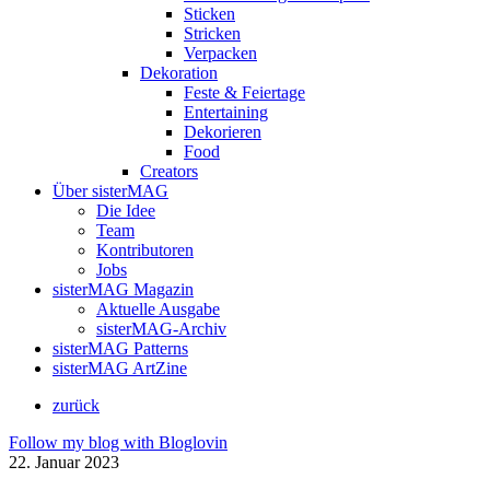
Sticken
Stricken
Verpacken
Dekoration
Feste & Feiertage
Entertaining
Dekorieren
Food
Creators
Über sisterMAG
Die Idee
Team
Kontributoren
Jobs
sisterMAG Magazin
Aktuelle Ausgabe
sisterMAG-Archiv
sisterMAG Patterns
sisterMAG ArtZine
zurück
Follow my blog with Bloglovin
22. Januar 2023