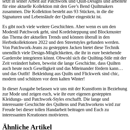
setzt in seiner Arbeit auf Patchwork und Quilt-Designs und arbeitete
für eine aktuelle Kollektion mit den Gee’s Bend Quiltmakers
zusammen. Die Kollektion besteht aus 93 Stücken, in die die
Signaturen und Lebensläufe der Quilter eingestickt ist.
Es gibt noch viele weitere Geschichten. Aber wenn es um den
Modestil Patchwork geht, sind Kordelsteppung und Blockmuster
das Thema der aktuellen Trends und können überall in den
Herbstkollektionen 2022 und den Streetstyles gefunden werden.
Von Patchwork-Jeans zu gesteppten Jacken bietet diese Technik
unendlich viele Design-Möglichkeiten, die ihr in eure bestehende
Garderobe integrieren könnt. Obwohl sich die Quilting-Stile mit der
Zeit verändert haben, beweist die lange Geschichte, dass Quilten
auch heute noch Geselligkeit und das Miteinander fördern kann…
und das Outfit! Bekleidung aus Quilts und Flickwerk sind chic,
modern und schützen vor dem kalten Winter!
In dieser Ausgabe befassen wir uns mit der Kunstform in Beziehung
zur Mode und zeigen euch, wie ihr eure eigenen gesteppten
Kleidungs- und Patchwork-Styles erschafft. Die lange und
interessante Geschichte des Quiltens und Patchworkens wird zur
Freude bei dieser tollen Handarbeit beitragen und Euch zu
interessanten Kreationen motivieren.
Ähnliche Artikel