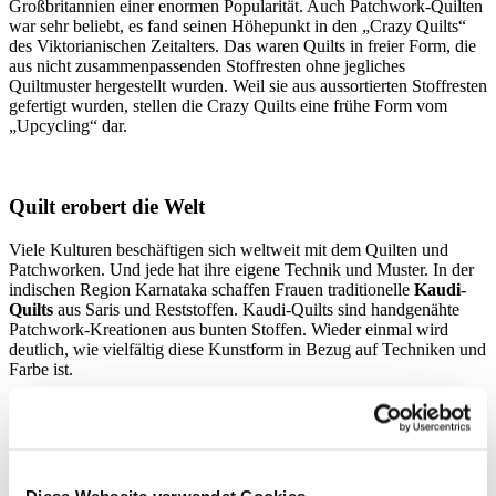
Großbritannien einer enormen Popularität. Auch Patchwork-Quilten
war sehr beliebt, es fand seinen Höhepunkt in den „Crazy Quilts“
des Viktorianischen Zeitalters. Das waren Quilts in freier Form, die
aus nicht zusammenpassenden Stoffresten ohne jegliches
Quiltmuster hergestellt wurden. Weil sie aus aussortierten Stoffresten
gefertigt wurden, stellen die Crazy Quilts eine frühe Form vom
„Upcycling“ dar.
Quilt erobert die Welt
Viele Kulturen beschäftigen sich weltweit mit dem Quilten und
Patchworken. Und jede hat ihre eigene Technik und Muster. In der
indischen Region Karnataka schaffen Frauen traditionelle
Kaudi-
Quilts
aus Saris und Reststoffen. Kaudi-Quilts sind handgenähte
Patchwork-Kreationen aus bunten Stoffen. Wieder einmal wird
deutlich, wie vielfältig diese Kunstform in Bezug auf Techniken und
Farbe ist.
In der pakistanischen Provinz Sindh werden dagegen traditionell
Ralli-Quilts
als Bett- oder Bodenbelag hergestellt. Die Region
Sindh rühmt sich einer eindrucksvollen Geschichte von Textilkunst
und -handwerk, Stoffe, die Ralli-Quilts sind ein wichtiger
Bestandteil dieser Kultur, um die sich Lieder und Legenden drehen.
Diese Webseite verwendet Cookies