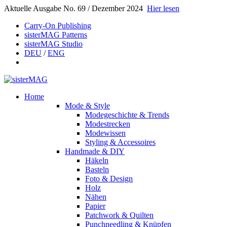
Aktuelle Ausgabe No. 69 / Dezember 2024
Hier lesen
Carry-On Publishing
sisterMAG Patterns
sisterMAG Studio
DEU
/
ENG
Home
Mode & Style
Modegeschichte & Trends
Modestrecken
Modewissen
Styling & Accessoires
Handmade & DIY
Häkeln
Basteln
Foto & Design
Holz
Nähen
Papier
Patchwork & Quilten
Punchneedling & Knüpfen