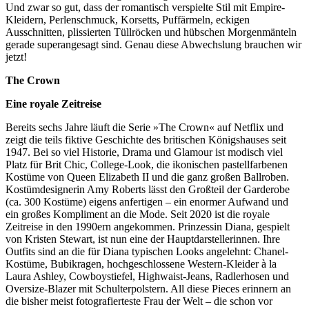
Und zwar so gut, dass der romantisch verspielte Stil mit Empire-
Kleidern, Perlenschmuck, Korsetts, Puffärmeln, eckigen
Ausschnitten, plissierten Tüllröcken und hübschen Morgenmänteln
gerade superangesagt sind. Genau diese Abwechslung brauchen wir
jetzt!
The Crown
Eine royale Zeitreise
Bereits sechs Jahre läuft die Serie »The Crown« auf Netflix und
zeigt die teils fiktive Geschichte des britischen Königshauses seit
1947. Bei so viel Historie, Drama und Glamour ist modisch viel
Platz für Brit Chic, College-Look, die ikonischen pastellfarbenen
Kostüme von Queen Elizabeth II und die ganz großen Ballroben.
Kostümdesignerin Amy Roberts lässt den Großteil der Garderobe
(ca. 300 Kostüme) eigens anfertigen – ein enormer Aufwand und
ein großes Kompliment an die Mode. Seit 2020 ist die royale
Zeitreise in den 1990ern angekommen. Prinzessin Diana, gespielt
von Kristen Stewart, ist nun eine der Hauptdarstellerinnen. Ihre
Outfits sind an die für Diana typischen Looks angelehnt: Chanel-
Kostüme, Bubikragen, hochgeschlossene Western-Kleider à la
Laura Ashley, Cowboystiefel, Highwaist-Jeans, Radlerhosen und
Oversize-Blazer mit Schulterpolstern. All diese Pieces erinnern an
die bisher meist fotografierteste Frau der Welt – die schon vor