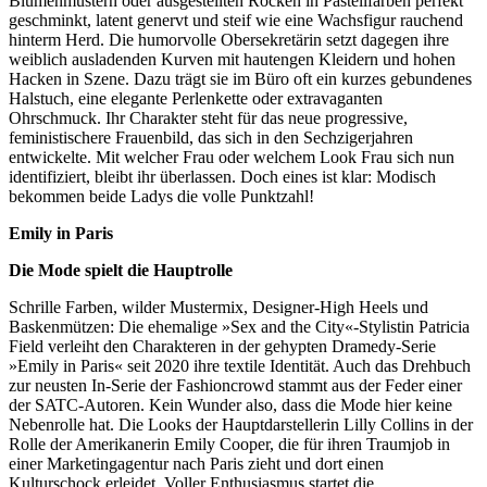
Blumenmustern oder ausgestellten Röcken in Pastellfarben perfekt
geschminkt, latent genervt und steif wie eine Wachsfigur rauchend
hinterm Herd. Die humorvolle Obersekretärin setzt dagegen ihre
weiblich ausladenden Kurven mit hautengen Kleidern und hohen
Hacken in Szene. Dazu trägt sie im Büro oft ein kurzes gebundenes
Halstuch, eine elegante Perlenkette oder extravaganten
Ohrschmuck. Ihr Charakter steht für das neue progressive,
feministischere Frauenbild, das sich in den Sechzigerjahren
entwickelte. Mit welcher Frau oder welchem Look Frau sich nun
identifiziert, bleibt ihr überlassen. Doch eines ist klar: Modisch
bekommen beide Ladys die volle Punktzahl!
Emily in Paris
Die Mode spielt die Hauptrolle
Schrille Farben, wilder Mustermix, Designer-High Heels und
Baskenmützen: Die ehemalige »Sex and the City«-Stylistin Patricia
Field verleiht den Charakteren in der gehypten Dramedy-Serie
»Emily in Paris« seit 2020 ihre textile Identität. Auch das Drehbuch
zur neusten In-Serie der Fashioncrowd stammt aus der Feder einer
der SATC-Autoren. Kein Wunder also, dass die Mode hier keine
Nebenrolle hat. Die Looks der Hauptdarstellerin Lilly Collins in der
Rolle der Amerikanerin Emily Cooper, die für ihren Traumjob in
einer Marketingagentur nach Paris zieht und dort einen
Kulturschock erleidet. Voller Enthusiasmus startet die