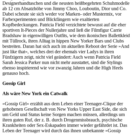
Designerhandtaschen und die neusten heißbegehrten Schuhmodelle
ab 12 cm Absatzhöhe von Jimmy Choo, Louboutin, Dior und Co.
Dabei scheute sie sich weder vor Marken- oder Mustermix, vor
Farbexperimenten und Blickfängern wie exaltierten
Kopfbedeckungen. Patricia Field verzichtete bewusst auf die eher
sportiven It-Pieces der Nullerjahre und ließ die Filmfigur Carrie
Bradshaw in eigenwilligen Outfits, wie dem ikonischen Ballettkleid
mit Tüllrock, ihren Alltag in hippen New Yorker Bars und Clubs
bestreiten. Daran hat sich auch im aktuellen Reboot der Serie »And
just like that«, welches drei der ehemals vier Ladys in ihren
Fünfzigern zeigt, nicht viel geändert: Auch wenn Patricia Field
Sarah Jessica Parker nun nicht mehr ausstattet, sind die Stylings
ebenso inspirierend wie vor zwanzig Jahren und die High Heels
genauso hoch.
Gossip Girl
Als wäre New York ein Catwalk
»Gossip Girl« erzählt aus dem Leben einer Teenager-Clique der
gehobenen Gesellschaft von New Yorks Upper East Side, die sich
um Geld und Status keine Sorgen machen müssen, allerdings um
ihren guten Ruf, der z. B. durch Drogenmissbrauch, psychische
Krankheiten oder Sex-Eskapaden immer wieder gefährdet ist. Das
Leben der Teenager wird durch das ihnen unbekannte »Gossip