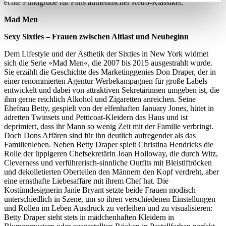
echte Fundgrube für Fans authentischer Retro-Klassiker.
Mad Men
Sexy Sixties – Frauen zwischen Altlast und Neubeginn
Dem Lifestyle und der Ästhetik der Sixties in New York widmet
sich die Serie »Mad Men«, die 2007 bis 2015 ausgestrahlt wurde.
Sie erzählt die Geschichte des Marketinggenies Don Draper, der in
einer renommierten Agentur Werbekampagnen für große Labels
entwickelt und dabei von attraktiven Sekretärinnen umgeben ist, die
ihm gerne reichlich Alkohol und Zigaretten anreichen. Seine
Ehefrau Betty, gespielt von der elfenhaften January Jones, hütet in
adretten Twinsets und Petticoat-Kleidern das Haus und ist
deprimiert, dass ihr Mann so wenig Zeit mit der Familie verbringt.
Doch Dons Affären sind für ihn deutlich aufregender als das
Familienleben. Neben Betty Draper spielt Christina Hendricks die
Rolle der üppigeren Chefsekretärin Joan Holloway, die durch Witz,
Cleverness und verführerisch-sinnliche Outfits mit Bleistiftröcken
und dekolletierten Oberteilen den Männern den Kopf verdreht, aber
eine ernsthafte Liebesaffäre mit ihrem Chef hat. Die
Kostümdesignerin Janie Bryant setzte beide Frauen modisch
unterschiedlich in Szene, um so ihren verschiedenen Einstellungen
und Rollen im Leben Ausdruck zu verleihen und zu visualisieren:
Betty Draper steht stets in mädchenhaften Kleidern in