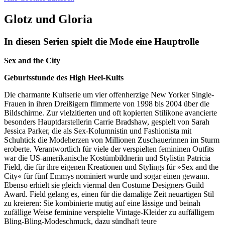
Glotz und Gloria
In diesen Serien spielt die Mode eine Hauptrolle
Sex and the City
Geburtsstunde des High Heel-Kults
Die charmante Kultserie um vier offenherzige New Yorker Single-
Frauen in ihren Dreißigern flimmerte von 1998 bis 2004 über die
Bildschirme. Zur vielzitierten und oft kopierten Stilikone avancierte
besonders Hauptdarstellerin Carrie Bradshaw, gespielt von Sarah
Jessica Parker, die als Sex-Kolumnistin und Fashionista mit
Schuhtick die Modeherzen von Millionen Zuschauerinnen im Sturm
eroberte. Verantwortlich für viele der verspielten femininen Outfits
war die US-amerikanische Kostümbildnerin und Stylistin Patricia
Field, die für ihre eigenen Kreationen und Stylings für »Sex and the
City« für fünf Emmys nominiert wurde und sogar einen gewann.
Ebenso erhielt sie gleich viermal den Costume Designers Guild
Award. Field gelang es, einen für die damalige Zeit neuartigen Stil
zu kreieren: Sie kombinierte mutig auf eine lässige und beinah
zufällige Weise feminine verspielte Vintage-Kleider zu auffälligem
Bling-Bling-Modeschmuck, dazu sündhaft teure