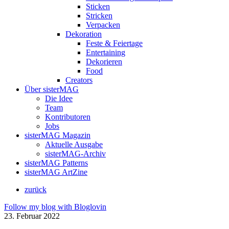
Sticken
Stricken
Verpacken
Dekoration
Feste & Feiertage
Entertaining
Dekorieren
Food
Creators
Über sisterMAG
Die Idee
Team
Kontributoren
Jobs
sisterMAG Magazin
Aktuelle Ausgabe
sisterMAG-Archiv
sisterMAG Patterns
sisterMAG ArtZine
zurück
Follow my blog with Bloglovin
23. Februar 2022