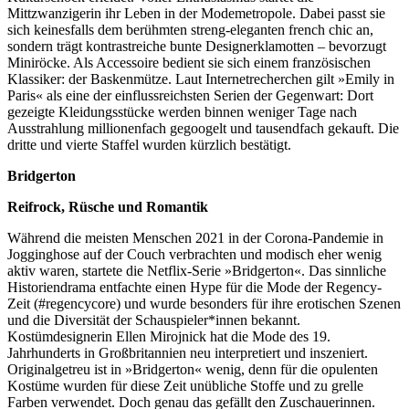
Mittzwanzigerin ihr Leben in der Modemetropole. Dabei passt sie
sich keinesfalls dem berühmten streng-eleganten french chic an,
sondern trägt kontrastreiche bunte Designerklamotten – bevorzugt
Miniröcke. Als Accessoire bedient sie sich einem französischen
Klassiker: der Baskenmütze. Laut Internetrecherchen gilt »Emily in
Paris« als eine der einflussreichsten Serien der Gegenwart: Dort
gezeigte Kleidungsstücke werden binnen weniger Tage nach
Ausstrahlung millionenfach gegoogelt und tausendfach gekauft. Die
dritte und vierte Staffel wurden kürzlich bestätigt.
Bridgerton
Reifrock, Rüsche und Romantik
Während die meisten Menschen 2021 in der Corona-Pandemie in
Jogginghose auf der Couch verbrachten und modisch eher wenig
aktiv waren, startete die Netflix-Serie »Bridgerton«. Das sinnliche
Historiendrama entfachte einen Hype für die Mode der Regency-
Zeit (#regencycore) und wurde besonders für ihre erotischen Szenen
und die Diversität der Schauspieler*innen bekannt.
Kostümdesignerin Ellen Mirojnick hat die Mode des 19.
Jahrhunderts in Großbritannien neu interpretiert und inszeniert.
Originalgetreu ist in »Bridgerton« wenig, denn für die opulenten
Kostüme wurden für diese Zeit unübliche Stoffe und zu grelle
Farben verwendet. Doch genau das gefällt den Zuschauerinnen.