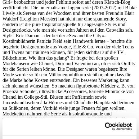
Girl« beobachtet und jeder Fehltritt sofort auf deren Klatsch-Blog
veröffentlicht. Die unterhaltsame Jugendserie (2007-2012) mit Blake
Lively als Serena van der Woodsen und ihrer besten Freundin Blair
Waldorf (Leighton Meester) hat nicht nur eine spannende Story,
sondern ist die pure Inspirationsquelle für angesagte Styles und
Designerlooks, wie man sie vor zehn Jahren auf den Catwalks sah.
Stylist Eric Daman – der bei der »Sex and the City«-
Kostümbildnerin Patricia Field sein Handwerk lernte – brachte die
begehrte Designermode aus Vogue, Elle & Co, von der viele Teens
und Twens nur träumen können, für jeden sichtbar auf die TV-
Bildschirme. Wie ihm das gelang? Er fragte bei den großen
Modehäusern wie Chanel, Dior und Valentino an, ob er sich Outfits
für die Serien leihen könne. Die Designer waren begeistert: Ihre
Mode wurde so für ein Millionenpublikum sichtbar, ohne dass für
die Marke hohe Kosten entstanden. Ein besseres Marketing kann
sich niemand wünschen. So machten figurbetonte Kleider z. B. von
Proenza Schouler, ultraschicke Accessoires, karierte Miniröcke von
Chanel im College-Stil, Blusen mit Puffärmeln sowie
Luxushandtaschen à la Hèrmes und Chloé die Hauptdarstellerinnen
zu Stilikonen, deren Vorbild viele junge Frauen folgen wollten.
Modeketten nahmen die Serie als Inspirationsquelle und
präsentierten Kollektionen im signifikanten Rich Kids-Style. Nun,
gut zehn Jahre später, gibt es ein Reboot der kultigen Serie mit neuer
Besetzung. Bereits nach dem ersten veröffentlichen Foto der
Dreharbeiten, welches den Teenager-Cast auf den Stufen des New