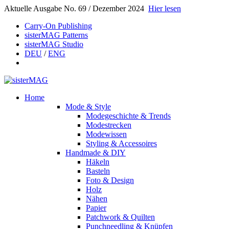
Aktuelle Ausgabe No. 69 / Dezember 2024
Hier lesen
Carry-On Publishing
sisterMAG Patterns
sisterMAG Studio
DEU
/
ENG
Home
Mode & Style
Modegeschichte & Trends
Modestrecken
Modewissen
Styling & Accessoires
Handmade & DIY
Häkeln
Basteln
Foto & Design
Holz
Nähen
Papier
Patchwork & Quilten
Punchneedling & Knüpfen