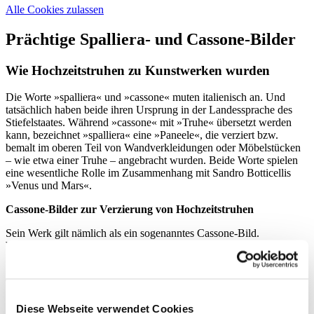
Alle Cookies zulassen
Prächtige Spalliera- und Cassone-Bilder
Wie Hochzeitstruhen zu Kunstwerken wurden
Die Worte »spalliera« und »cassone« muten italienisch an. Und
tatsächlich haben beide ihren Ursprung in der Landessprache des
Stiefelstaates. Während »cassone« mit »Truhe« übersetzt werden
kann, bezeichnet »spalliera« eine »Paneele«, die verziert bzw.
bemalt im oberen Teil von Wandverkleidungen oder Möbelstücken
– wie etwa einer Truhe – angebracht wurden. Beide Worte spielen
eine wesentliche Rolle im Zusammenhang mit Sandro Botticellis
»Venus und Mars«.
Cassone-Bilder zur Verzierung von Hochzeitstruhen
Sein Werk gilt nämlich als ein sogenanntes Cassone-Bild.
Wissenschaftler zumindest gehen aufgrund der Größe und des
Formats des Bildes davon aus. Es ist 69,2 Zentimeter hoch, mit
173,4 Zentimeter ziemlich breit und wurde auf Holz in Öl und
Tempera gemalt.
Aber was genau ist ein Cassone-Bild? Bringen wir Licht ins
Diese Webseite verwendet Cookies