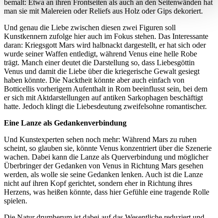
bemalt: Etwa an ihren Frontseiten als auch an den Seitenwänden hat
man sie mit Malereien oder Reliefs aus Holz oder Gips dekoriert.
Und genau die Liebe zwischen diesen zwei Figuren soll
Kunstkennern zufolge hier auch im Fokus stehen. Das Interessante
daran: Kriegsgott Mars wird halbnackt dargestellt, er hat sich oder
wurde seiner Waffen entledigt, während Venus eine helle Robe
trägt. Manch einer deutet die Darstellung so, dass Liebesgöttin
Venus und damit die Liebe über die kriegerische Gewalt gesiegt
haben könnte. Die Nacktheit könnte aber auch einfach von
Botticellis vorherigem Aufenthalt in Rom beeinflusst sein, bei dem
er sich mit Aktdarstellungen auf antiken Sarkophagen beschäftigt
hatte. Jedoch klingt die Liebesdeutung zweifelsohne romantischer.
Eine Lanze als Gedankenverbindung
Und Kunstexperten sehen noch mehr: Während Mars zu ruhen
scheint, so glauben sie, könnte Venus konzentriert über die Szenerie
wachen. Dabei kann die Lanze als Querverbindung und möglicher
Überbringer der Gedanken von Venus in Richtung Mars gesehen
werden, als wolle sie seine Gedanken lenken. Auch ist die Lanze
nicht auf ihren Kopf gerichtet, sondern eher in Richtung ihres
Herzens, was heißen könnte, dass hier Gefühle eine tragende Rolle
spielen.
Die Natur drumherum ist dabei auf das Wesentliche reduziert und