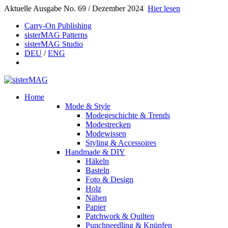
Aktuelle Ausgabe No. 69 / Dezember 2024
Hier lesen
Carry-On Publishing
sisterMAG Patterns
sisterMAG Studio
DEU
/
ENG
Home
Mode & Style
Modegeschichte & Trends
Modestrecken
Modewissen
Styling & Accessoires
Handmade & DIY
Häkeln
Basteln
Foto & Design
Holz
Nähen
Papier
Patchwork & Quilten
Punchneedling & Knüpfen