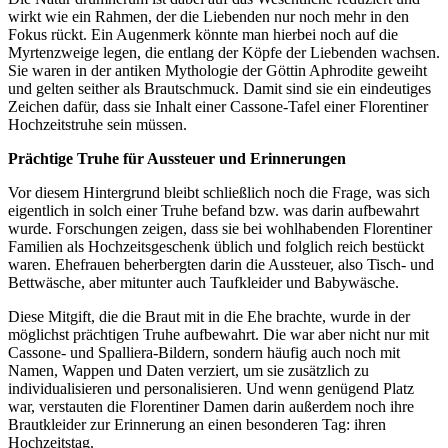
wirkt wie ein Rahmen, der die Liebenden nur noch mehr in den
Fokus rückt. Ein Augenmerk könnte man hierbei noch auf die
Myrtenzweige legen, die entlang der Köpfe der Liebenden wachsen.
Sie waren in der antiken Mythologie der Göttin Aphrodite geweiht
und gelten seither als Brautschmuck. Damit sind sie ein eindeutiges
Zeichen dafür, dass sie Inhalt einer Cassone-Tafel einer Florentiner
Hochzeitstruhe sein müssen.
Prächtige Truhe für Aussteuer und Erinnerungen
Vor diesem Hintergrund bleibt schließlich noch die Frage, was sich
eigentlich in solch einer Truhe befand bzw. was darin aufbewahrt
wurde. Forschungen zeigen, dass sie bei wohlhabenden Florentiner
Familien als Hochzeitsgeschenk üblich und folglich reich bestückt
waren. Ehefrauen beherbergten darin die Aussteuer, also Tisch- und
Bettwäsche, aber mitunter auch Taufkleider und Babywäsche.
Diese Mitgift, die die Braut mit in die Ehe brachte, wurde in der
möglichst prächtigen Truhe aufbewahrt. Die war aber nicht nur mit
Cassone- und Spalliera-Bildern, sondern häufig auch noch mit
Namen, Wappen und Daten verziert, um sie zusätzlich zu
individualisieren und personalisieren. Und wenn genügend Platz
war, verstauten die Florentiner Damen darin außerdem noch ihre
Brautkleider zur Erinnerung an einen besonderen Tag: ihren
Hochzeitstag.