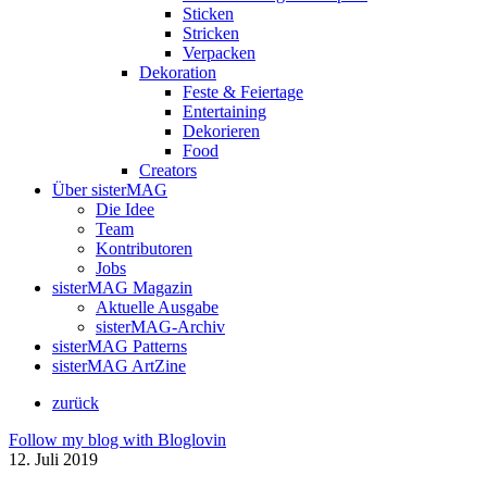
Sticken
Stricken
Verpacken
Dekoration
Feste & Feiertage
Entertaining
Dekorieren
Food
Creators
Über sisterMAG
Die Idee
Team
Kontributoren
Jobs
sisterMAG Magazin
Aktuelle Ausgabe
sisterMAG-Archiv
sisterMAG Patterns
sisterMAG ArtZine
zurück
Follow my blog with Bloglovin
12. Juli 2019