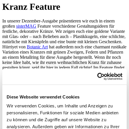
Kranz Feature
In unserer Dezember-Ausgabe präsentieren wir euch in einem
großen
sisterMAG
Feature verschiedene Gestaltungsideen für
festliche, dekorative Kränze. Wir zeigen euch eine goldene Variante
mit Glas- oder – nach Belieben auch – Plastikkugeln, eine schlichte,
natürliche mit Kienäpfeln und eine bunte mit kleinen Geschenken.
Hürriyet von
Botanic Art
hat außerdem noch eine charmant rustikale
Variation eines Kranzes mit grünen Zweigen, Federn und Pflanzen
an einem Metallring für diese Ausgabe hergestellt. Wenn ihr noch
keine Idee habt, wie ihr euren weihnachtlichen Kranz für zuhause
gestalten könnt, seid ihr hier in jedem Fall richtig! Im Feature findet
ihr auch noch einige Eindrücke des Seasonal Greetings Workshop
mit
Simone Hawlisch
und
Anna Cor
, der im November im
sisterMAG Büro stattfand.
Diese Webseite verwendet Cookies
Ausgabe 43/2018
Wir verwenden Cookies, um Inhalte und Anzeigen zu
Kränze:
Valeria Cuevas
personalisieren, Funktionen für soziale Medien anbieten
Fotos:
Thea Neubauer
,
Marie Darme
Texte:
Antonia Sutter
zu können und die Zugriffe auf unsere Website zu
analysieren. Außerdem geben wir Informationen zu Ihrer
Zustimmung zur Verwendung von Cookies