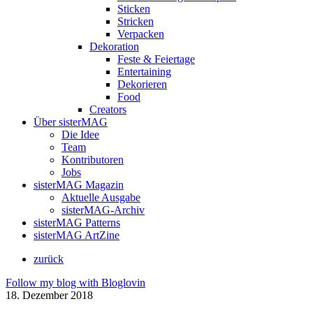
Sticken
Stricken
Verpacken
Dekoration
Feste & Feiertage
Entertaining
Dekorieren
Food
Creators
Über sisterMAG
Die Idee
Team
Kontributoren
Jobs
sisterMAG Magazin
Aktuelle Ausgabe
sisterMAG-Archiv
sisterMAG Patterns
sisterMAG ArtZine
zurück
Follow my blog with Bloglovin
18. Dezember 2018