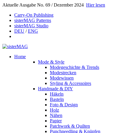
Aktuelle Ausgabe No. 69 / Dezember 2024
Hier lesen
Carry-On Publishing
sisterMAG Patterns
sisterMAG Studio
DEU
/
ENG
Home
Mode & Style
Modegeschichte & Trends
Modestrecken
Modewissen
Styling & Accessoires
Handmade & DIY
Häkeln
Basteln
Foto & Design
Holz
Nähen
Papier
Patchwork & Quilten
Punchneedling & Knüpfen