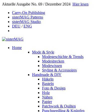
Aktuelle Ausgabe No. 69 / Dezember 2024
Hier lesen
Carry-On Publishing
sisterMAG Patterns
sisterMAG Studio
DEU
/
ENG
Home
Mode & Style
Modegeschichte & Trends
Modestrecken
Modewissen
Styling & Accessoires
Handmade & DIY
Häkeln
Basteln
Foto & Design
Holz
Nähen
Papier
Patchwork & Quilten
Punchneedling & Knüpfen