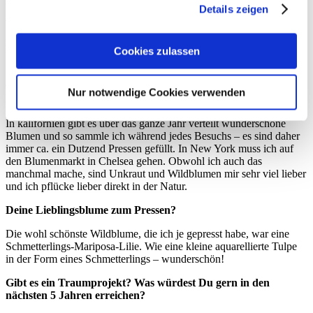
zog.
Details zeigen
Wo findest Du die Blumen zum Pressen? Sammelst du auf der
Straße oder kaufst du auch Blumen? Kannst du dein
Handwerk in New York überhaupt ausüben?
Cookies zulassen
Ich pflücke eigentlich 99% aller Blumen auf unserem eigenen
Grundstück – entweder im Hügelvorland Kaliforniens, wo meine
Nur notwendige Cookies verwenden
Eltern eine Hütte besitzen oder direkt auf der Farm in Modesto.
Zudem habe ich sehr großzügige Nachbarn, die tolle Gärtner sind.
In kalifornien gibt es über das ganze Jahr verteilt wunderschöne
Blumen und so sammle ich während jedes Besuchs – es sind daher
immer ca. ein Dutzend Pressen gefüllt. In New York muss ich auf
den Blumenmarkt in Chelsea gehen. Obwohl ich auch das
manchmal mache, sind Unkraut und Wildblumen mir sehr viel lieber
und ich pflücke lieber direkt in der Natur.
Deine Lieblingsblume zum Pressen?
Die wohl schönste Wildblume, die ich je gepresst habe, war eine
Schmetterlings-Mariposa-Lilie. Wie eine kleine aquarellierte Tulpe
in der Form eines Schmetterlings – wunderschön!
Gibt es ein Traumprojekt? Was würdest Du gern in den
nächsten 5 Jahren erreichen?