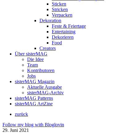
Sticken
Stricken
Verpacken
Dekoration
Feste & Feiertage
Entertaining
Dekorieren
Food
Creators
Über sisterMAG
Die Idee
Team
Kontributoren
Jobs
sisterMAG Magazin
Aktuelle Ausgabe
sisterMAG-Archiv
sisterMAG Patterns
sisterMAG ArtZine
zurück
Follow my blog with Bloglovin
29. Juni 2021