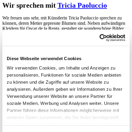
Wir sprechen mit
Tricia Paoluccio
Wir freuen uns sehr, mit Künstlerin Tricia Paoluccio sprechen zu
können, deren Metier gepresste Blumen sind. Neben aufwändigen
Kleidern für Oscar de la Renta, gestaltet sie wunderschöne Bilder
oder bedeckt Klavierflügel mit ihren gepressten Schönheiten.
Bitte erzähl uns, wer du bist, woher du kommst und Deinen
Beruf!
Diese Webseite verwendet Cookies
Mein Name ist Tricia Paoluccio und ich bin professionelle
Schauspielerin und Künstlerin in New York.
Wir verwenden Cookies, um Inhalte und Anzeigen zu
Wie bist Du zur Kunstform des Blumenpressens gekommen?
personalisieren, Funktionen für soziale Medien anbieten
zu können und die Zugriffe auf unsere Website zu
Ich bin auf einer Mandelfarm in Modesto, Kalifornien
analysieren. Außerdem geben wir Informationen zu Ihrer
aufgewachsen. Rund um meinen Heimatort wuchsen schon immer
wunderschöne Blumen. Meine Muter kaufte mir während meiner
Verwendung unserer Website an unsere Partner für
Teenager-Zeit ein kleines Buch über die Herstellung von
soziale Medien, Werbung und Analysen weiter. Unsere
Grußkarten mit gepressten Blumen. Ich war so inspiriert, dass mein
Partner führen diese Informationen möglicherweise mit
Bruder mir eine Blumenpresse baute – die ich bis heute habe! Ich
begann, Blumen von unserer Farm zu pressen. In den 1990er Jahren
weiteren Daten zusammen, die Sie ihnen bereitgestellt
begann ich mit der Herstellung von Karten und verkaufte sie, als
haben oder die sie im Rahmen Ihrer Nutzung der Dienste
ich, mit dem Ziel, Schauspielerin zu werden, nach New York City
gesammelt haben.