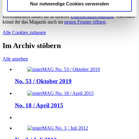
Nur notwendige Cookies verwenden
Um dieses Magazin anzeigen zu können, müsst ihr zuerst die
Verwendung von Cookies auf unserer Website zulassen. Weitere
Informationen findet ihr in unserer
Datenschutzerklärung
. Alternativ
könnt ihr das Magazin auch im
neuen Fenster öffnen
.
Alle Cookies zulassen
Im Archiv stöbern
Alle ansehen
No. 53 / Oktober 2019
No. 18 / April 2015