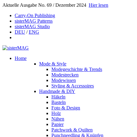
Aktuelle Ausgabe No. 69 / Dezember 2024
Hier lesen
Carry-On Publishing
sisterMAG Patterns
sisterMAG Studio
DEU
/
ENG
Home
Mode & Style
Modegeschichte & Trends
Modestrecken
Modewissen
Styling & Accessoires
Handmade & DIY
Häkeln
Basteln
Foto & Design
Holz
Nähen
Papier
Patchwork & Quilten
Punchneedling & Knüpfen