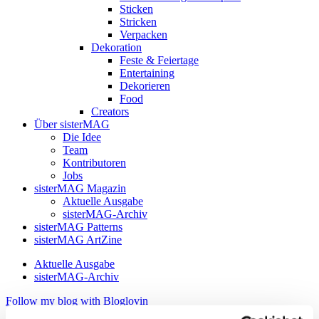
Sticken
Stricken
Verpacken
Dekoration
Feste & Feiertage
Entertaining
Dekorieren
Food
Creators
Über sisterMAG
Die Idee
Team
Kontributoren
Jobs
sisterMAG Magazin
Aktuelle Ausgabe
sisterMAG-Archiv
sisterMAG Patterns
sisterMAG ArtZine
Aktuelle Ausgabe
sisterMAG-Archiv
Follow my blog with Bloglovin