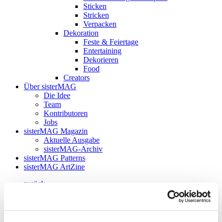
Sticken
Stricken
Verpacken
Dekoration
Feste & Feiertage
Entertaining
Dekorieren
Food
Creators
Über sisterMAG
Die Idee
Team
Kontributoren
Jobs
sisterMAG Magazin
Aktuelle Ausgabe
sisterMAG-Archiv
sisterMAG Patterns
sisterMAG ArtZine
zurück
Follow my blog with Bloglovin
20. Juli 2017