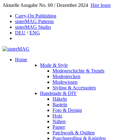
Aktuelle Ausgabe No. 69 / Dezember 2024
Hier lesen
Carry-On Publishing
sisterMAG Patterns
sisterMAG Studio
DEU
/
ENG
Home
Mode & Style
Modegeschichte & Trends
Modestrecken
Modewissen
Styling & Accessoires
Handmade & DIY
Häkeln
Basteln
Foto & Design
Holz
Nähen
Papier
Patchwork & Quilten
Punchneedling & Knüpfen