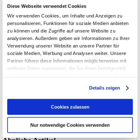
So schmeckt die Zukunft
Diese Webseite verwendet Cookies
Wir verwenden Cookies, um Inhalte und Anzeigen zu
Wenn wir von Lieblingsessen sprechen, dann reden wir eigentlich
personalisieren, Funktionen für soziale Medien anbieten
immer über Erinnerungen von gestern: Von Papas Braten, Pommes
zu können und die Zugriffe auf unsere Website zu
Mayo im Freibad oder kulinarischen Köstlichkeiten aus dem Urlaub.
analysieren. Außerdem geben wir Informationen zu Ihrer
Aber welche Geschmäcker und Zutaten erwarten uns eigentlich in
der Zukunft? An genau diesen Fragen arbeitet das
HERMANN’S
,
Verwendung unserer Website an unsere Partner für
ein neues Start-Up aus Berlin. Deniz von
Fructopia
hat für uns
soziale Medien, Werbung und Analysen weiter. Unsere
hinter die Kulissen geschaut um herauszufinden, was uns erwartet.
Partner führen diese Informationen möglicherweise mit
weiteren Daten zusammen, die Sie ihnen bereitgestellt
Ausgabe 30-2/2017
haben oder die sie im Rahmen Ihrer Nutzung der Dienste
gesammelt haben.
Text und Fotos:
Deniz Fıçıcıoğlu
Details zeigen
Zustimmung zur Verwendung von Cookies
Um dieses Magazin anzeigen zu können, müsst ihr zuerst die
Verwendung von Cookies auf unserer Website zulassen. Weitere
Cookies zulassen
Informationen findet ihr in unserer
Datenschutzerklärung
. Alternativ
könnt ihr das Magazin auch im
neuen Fenster öffnen
.
Nur notwendige Cookies verwenden
Alle Cookies zulassen