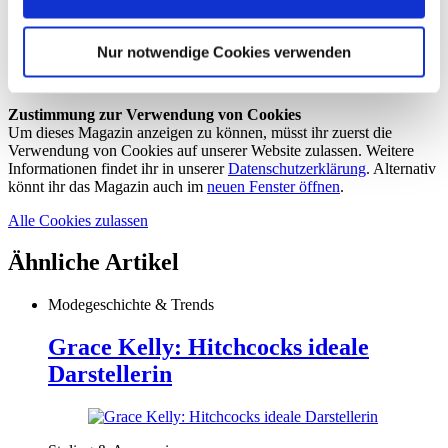
Video:
Lale Tütüncübasi
Styling:
Cesco Spadaro
Hair & Make-up:
Patricia Heck
,
Aennikin
Nur notwendige Cookies verwenden
Leitung & Text:
Sophie Siekmann
Set:
Bastian Altendorfer
Zustimmung zur Verwendung von Cookies
Um dieses Magazin anzeigen zu können, müsst ihr zuerst die
Verwendung von Cookies auf unserer Website zulassen. Weitere
Informationen findet ihr in unserer
Datenschutzerklärung
. Alternativ
könnt ihr das Magazin auch im
neuen Fenster öffnen
.
Alle Cookies zulassen
Ähnliche Artikel
Modegeschichte & Trends
Grace Kelly: Hitchcocks ideale
Darstellerin