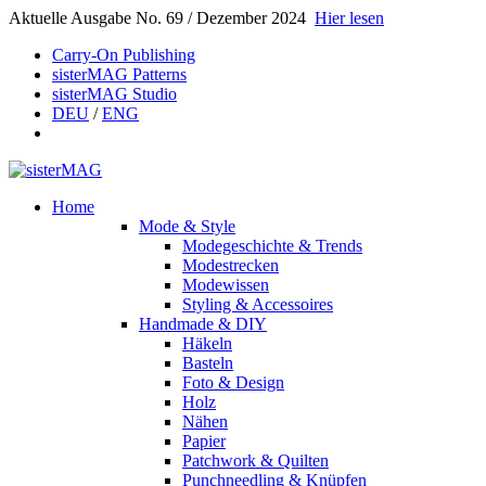
Aktuelle Ausgabe No. 69 / Dezember 2024
Hier lesen
Carry-On Publishing
sisterMAG Patterns
sisterMAG Studio
DEU
/
ENG
Home
Mode & Style
Modegeschichte & Trends
Modestrecken
Modewissen
Styling & Accessoires
Handmade & DIY
Häkeln
Basteln
Foto & Design
Holz
Nähen
Papier
Patchwork & Quilten
Punchneedling & Knüpfen