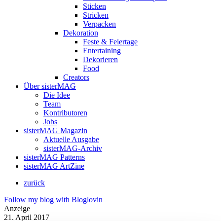
Sticken
Stricken
Verpacken
Dekoration
Feste & Feiertage
Entertaining
Dekorieren
Food
Creators
Über sisterMAG
Die Idee
Team
Kontributoren
Jobs
sisterMAG Magazin
Aktuelle Ausgabe
sisterMAG-Archiv
sisterMAG Patterns
sisterMAG ArtZine
zurück
Follow my blog with Bloglovin
Anzeige
21. April 2017