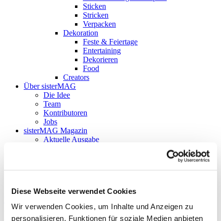
Sticken
Stricken
Verpacken
Dekoration
Feste & Feiertage
Entertaining
Dekorieren
Food
Creators
Über sisterMAG
Die Idee
Team
Kontributoren
Jobs
sisterMAG Magazin
Aktuelle Ausgabe
sisterMAG-Archiv
sisterMAG Patterns
sisterMAG ArtZine
zurück
Diese Webseite verwendet Cookies
Follow my blog with Bloglovin
Wir verwenden Cookies, um Inhalte und Anzeigen zu
Anzeige
25. Mai 2016
personalisieren, Funktionen für soziale Medien anbieten