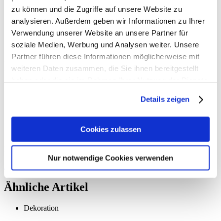
zu können und die Zugriffe auf unsere Website zu
Clean Treats mit Alpro
analysieren. Außerdem geben wir Informationen zu Ihrer
Verwendung unserer Website an unsere Partner für
soziale Medien, Werbung und Analysen weiter. Unsere
Hier findet ihr leckere Rezepte, die unsere Blogger
Love
Nonpareille
,
Fructopia
und
Dreierlei Liebelei
gemeinsam mit
Alpro
Partner führen diese Informationen möglicherweise mit
für euch zusammengestellt haben. Rezeptalternativen mit extra
weiteren Daten zusammen, die Sie ihnen bereitgestellt
wenig Zucker, denn manchmal ist weniger eben mehr.
haben oder die sie im Rahmen Ihrer Nutzung der Dienste
gesammelt haben.
Ausgabe 24
Details zeigen
Zustimmung zur Verwendung von Cookies
Um dieses Magazin anzeigen zu können, müsst ihr zuerst die
Cookies zulassen
Verwendung von Cookies auf unserer Website zulassen. Weitere
Informationen findet ihr in unserer
Datenschutzerklärung
. Alternativ
könnt ihr das Magazin auch im
neuen Fenster öffnen
.
Nur notwendige Cookies verwenden
Alle Cookies zulassen
Ähnliche Artikel
Dekoration