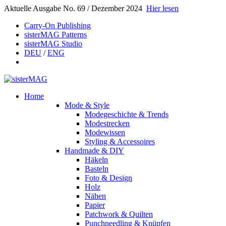
Aktuelle Ausgabe No. 69 / Dezember 2024
Hier lesen
Carry-On Publishing
sisterMAG Patterns
sisterMAG Studio
DEU
/
ENG
Home
Mode & Style
Modegeschichte & Trends
Modestrecken
Modewissen
Styling & Accessoires
Handmade & DIY
Häkeln
Basteln
Foto & Design
Holz
Nähen
Papier
Patchwork & Quilten
Punchneedling & Knüpfen