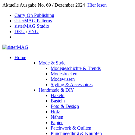
Aktuelle Ausgabe No. 69 / Dezember 2024
Hier lesen
Carry-On Publishing
sisterMAG Patterns
sisterMAG Studio
DEU
/
ENG
Home
Mode & Style
Modegeschichte & Trends
Modestrecken
Modewissen
Styling & Accessoires
Handmade & DIY
Häkeln
Basteln
Foto & Design
Holz
Nähen
Papier
Patchwork & Quilten
Punchneedling & Knüpfen