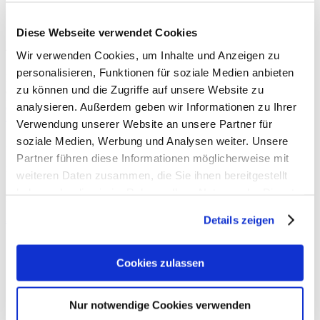
sisterMAG Special
Diese Webseite verwendet Cookies
Adventskalender
Wir verwenden Cookies, um Inhalte und Anzeigen zu
personalisieren, Funktionen für soziale Medien anbieten
Die November-Ausgabe #sisterMAG21 leitet die Vorweihnachtszeit
zu können und die Zugriffe auf unsere Website zu
ein. Für unser sisterMAG Special haben wir
Anette
von
Lebenslustiger
,
Alice
von
Designed By Alice
,
Mette
von
analysieren. Außerdem geben wir Informationen zu Ihrer
Monsterscircus
,
Brittany
von
The House that Lars Built
und die
Verwendung unserer Website an unsere Partner für
Illustratorin
Emma Block
gebeten, ihre schönsten DIY-
soziale Medien, Werbung und Analysen weiter. Unsere
Adventskalender vorzustellen. Alles zum Downloaden und
Selbermachen! Vom sisterMAG Team kommen 24 Tipps für den
Partner führen diese Informationen möglicherweise mit
nächsten London-Trip.
weiteren Daten zusammen, die Sie ihnen bereitgestellt
haben oder die sie im Rahmen Ihrer Nutzung der Dienste
Alle Anleitungen für die Adventskalender findet ihr
hier
. In unserem
Blog zeigen wir euch zur Zeit zudem unsere
Top 10
gesammelt haben.
Adventskalender 2015
!
Details zeigen
Ausgabe 21
Cookies zulassen
Fotos London:
Cristopher Santos
Text:
Sandra Rothfeld
,
Yasmeen Dabu
,
Thea Neubauer
Nur notwendige Cookies verwenden
Zustimmung zur Verwendung von Cookies