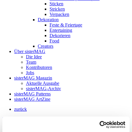
Sticken
Stricken
Verpacken
Dekoration
Feste & Feiertage
Entertaining
Dekorieren
Food
Creators
Über sisterMAG
Die Idee
Team
Kontributoren
Jobs
sisterMAG Magazin
Aktuelle Ausgabe
sisterMAG-Archiv
sisterMAG Patterns
sisterMAG ArtZine
zurück
Follow my blog with Bloglovin
12. November 2015