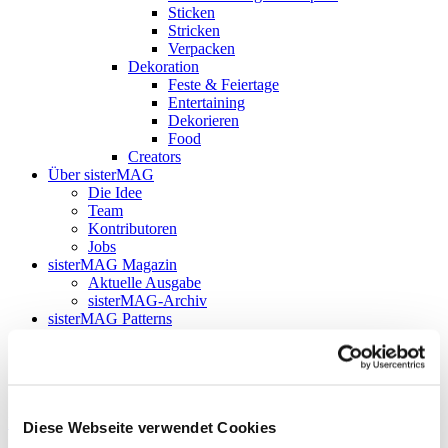
Sticken
Stricken
Verpacken
Dekoration
Feste & Feiertage
Entertaining
Dekorieren
Food
Creators
Über sisterMAG
Die Idee
Team
Kontributoren
Jobs
sisterMAG Magazin
Aktuelle Ausgabe
sisterMAG-Archiv
sisterMAG Patterns
sisterMAG ArtZine
Aktuelle Ausgabe
sisterMAG-Archiv
Follow my blog with Bloglovin
Diese Webseite verwendet Cookies