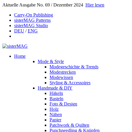
Aktuelle Ausgabe No. 69 / Dezember 2024
Hier lesen
Carry-On Publishing
sisterMAG Patterns
sisterMAG Studio
DEU
/
ENG
Home
Mode & Style
Modegeschichte & Trends
Modestrecken
Modewissen
Styling & Accessoires
Handmade & DIY
Häkeln
Basteln
Foto & Design
Holz
Nähen
Papier
Patchwork & Quilten
Punchneedling & Knüpfen