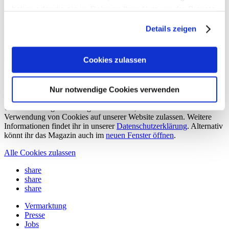
10/2 Bestickte Jacke
haben oder die sie im Rahmen Ihrer Nutzung der Dienste
gesammelt haben.
Hier könnt ihr das Schnittmuster für
die bestickte Jacke
aus unserem
Details zeigen
Feature
»Herbsturlaub
«
aus #sisterMAG10 downloaden.
Herunterladen (PDF, 1 MB)
Cookies zulassen
Ausgabe 10
Nur notwendige Cookies verwenden
Zustimmung zur Verwendung von Cookies
Um dieses Magazin anzeigen zu können, müsst ihr zuerst die
Verwendung von Cookies auf unserer Website zulassen. Weitere
Informationen findet ihr in unserer
Datenschutzerklärung
. Alternativ
könnt ihr das Magazin auch im
neuen Fenster öffnen
.
Alle Cookies zulassen
share
share
share
Vermarktung
Presse
Jobs