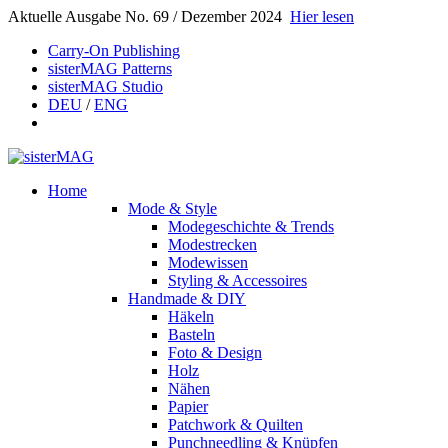
Aktuelle Ausgabe No. 69 / Dezember 2024
Hier lesen
Carry-On Publishing
sisterMAG Patterns
sisterMAG Studio
DEU
/
ENG
Home
Mode & Style
Modegeschichte & Trends
Modestrecken
Modewissen
Styling & Accessoires
Handmade & DIY
Häkeln
Basteln
Foto & Design
Holz
Nähen
Papier
Patchwork & Quilten
Punchneedling & Knüpfen