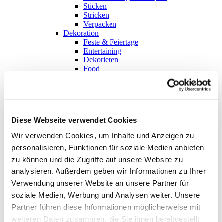
Sticken
Stricken
Verpacken
Dekoration
Feste & Feiertage
Entertaining
Dekorieren
Food
Creators
Über sisterMAG
Die Idee
Team
Kontributoren
Diese Webseite verwendet Cookies
Jobs
sisterMAG Magazin
Wir verwenden Cookies, um Inhalte und Anzeigen zu
Aktuelle Ausgabe
personalisieren, Funktionen für soziale Medien anbieten
sisterMAG-Archiv
sisterMAG Patterns
zu können und die Zugriffe auf unsere Website zu
sisterMAG ArtZine
analysieren. Außerdem geben wir Informationen zu Ihrer
Verwendung unserer Website an unsere Partner für
zurück
soziale Medien, Werbung und Analysen weiter. Unsere
Follow my blog with Bloglovin
Partner führen diese Informationen möglicherweise mit
weiteren Daten zusammen, die Sie ihnen bereitgestellt