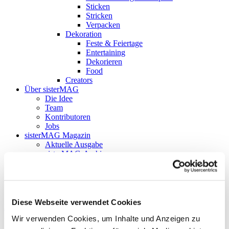
Sticken
Stricken
Verpacken
Dekoration
Feste & Feiertage
Entertaining
Dekorieren
Food
Creators
Über sisterMAG
Die Idee
Team
Kontributoren
Jobs
sisterMAG Magazin
Aktuelle Ausgabe
sisterMAG-Archiv
sisterMAG Patterns
sisterMAG ArtZine
zurück
Diese Webseite verwendet Cookies
Follow my blog with Bloglovin
Anzeige
Wir verwenden Cookies, um Inhalte und Anzeigen zu