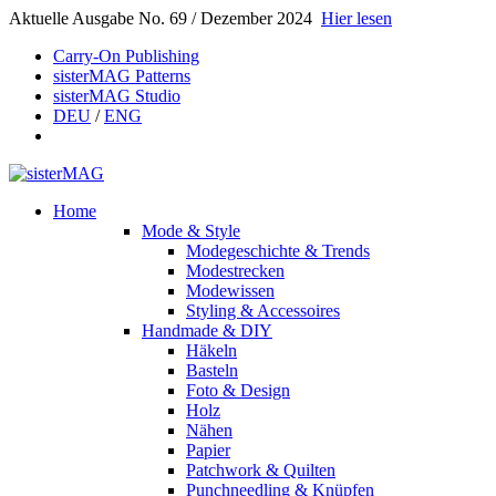
Aktuelle Ausgabe No. 69 / Dezember 2024
Hier lesen
Carry-On Publishing
sisterMAG Patterns
sisterMAG Studio
DEU
/
ENG
Home
Mode & Style
Modegeschichte & Trends
Modestrecken
Modewissen
Styling & Accessoires
Handmade & DIY
Häkeln
Basteln
Foto & Design
Holz
Nähen
Papier
Patchwork & Quilten
Punchneedling & Knüpfen