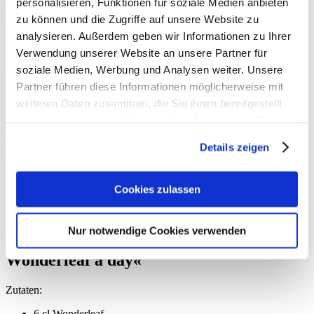
personalisieren, Funktionen für soziale Medien anbieten
Rezept: »Wonderleaf
zu können und die Zugriffe auf unsere Website zu
analysieren. Außerdem geben wir Informationen zu Ihrer
alkoholfrei«
Verwendung unserer Website an unsere Partner für
soziale Medien, Werbung und Analysen weiter. Unsere
In einem umfangreichen Feature stellen wir euch im
sisterMAG
tolle
Partner führen diese Informationen möglicherweise mit
Gin-Marken vor, die ihr vielleicht noch nicht kennt. Findet hier den
kostenlosen Download zu folgendem Gin-Rezept von deutschen
weiteren Daten zusammen, die Sie ihnen bereitgestellt
»World Class Batender« (2018),
Yvonne Rahm
: Rezept:
haben oder die sie im Rahmen Ihrer Nutzung der Dienste
»Wonderleaf alkoholfrei – a Wonderleaf a day«.
gesammelt haben.
Details zeigen
Herunterladen (PDF, 564 KB)
Ausgabe 9/2019
Cookies zulassen
Rezept:
Yvonne Rahm
Nur notwendige Cookies verwenden
Rezept: »Wonderleaf alkoholfrei – a
Wonderleaf a day«
Zutaten:
6 cl Wonderleaf