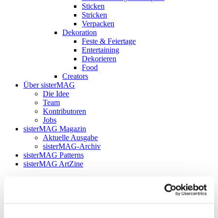
Sticken
Stricken
Verpacken
Dekoration
Feste & Feiertage
Entertaining
Dekorieren
Food
Creators
Über sisterMAG
Die Idee
Team
Kontributoren
Jobs
sisterMAG Magazin
Aktuelle Ausgabe
sisterMAG-Archiv
sisterMAG Patterns
sisterMAG ArtZine
zurück
Follow my blog with Bloglovin