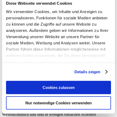
DIY »Serviettenringe«
Diese Webseite verwendet Cookies
Wir verwenden Cookies, um Inhalte und Anzeigen zu
Auf einer festlichen Tafel darf die passende Tischdekoration nicht
personalisieren, Funktionen für soziale Medien anbieten
fehlen! Ihr findet hier den kostenlosen Download aus unserem
sisterMAG
Table of the Month-Feature: DIY »Serviettenringe aus
zu können und die Zugriffe auf unsere Website zu
Kunstleder«.
analysieren. Außerdem geben wir Informationen zu Ihrer
Verwendung unserer Website an unsere Partner für
Herunterladen (PDF, 40 KB)
soziale Medien, Werbung und Analysen weiter. Unsere
Partner führen diese Informationen möglicherweise mit
Ausgabe 01/2020
weiteren Daten zusammen, die Sie ihnen bereitgestellt
Zustimmung zur Verwendung von Cookies
haben oder die sie im Rahmen Ihrer Nutzung der Dienste
Um dieses Magazin anzeigen zu können, müsst ihr zuerst die
gesammelt haben.
Verwendung von Cookies auf unserer Website zulassen. Weitere
Details zeigen
Informationen findet ihr in unserer
Datenschutzerklärung
. Alternativ
könnt ihr das Magazin auch im
neuen Fenster öffnen
.
Alle Cookies zulassen
Cookies zulassen
DIY »Serviettenringe aus Kunstleder«
Nur notwendige Cookies verwenden
Die Serviettenringe aus Kunstleder verschönern jeden
Weihnachtstisch und sind in wenigen einfachen Schritten