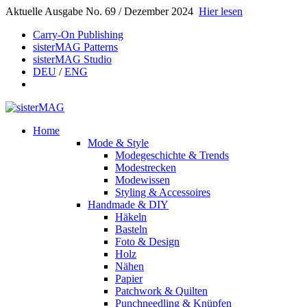
Aktuelle Ausgabe No. 69 / Dezember 2024
Hier lesen
Carry-On Publishing
sisterMAG Patterns
sisterMAG Studio
DEU
/
ENG
Home
Mode & Style
Modegeschichte & Trends
Modestrecken
Modewissen
Styling & Accessoires
Handmade & DIY
Häkeln
Basteln
Foto & Design
Holz
Nähen
Papier
Patchwork & Quilten
Punchneedling & Knüpfen