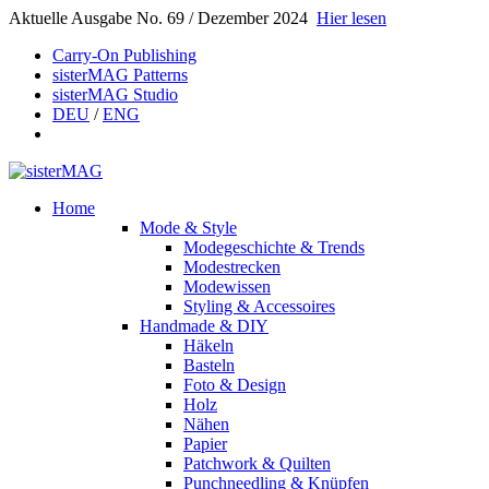
Aktuelle Ausgabe No. 69 / Dezember 2024
Hier lesen
Carry-On Publishing
sisterMAG Patterns
sisterMAG Studio
DEU
/
ENG
Home
Mode & Style
Modegeschichte & Trends
Modestrecken
Modewissen
Styling & Accessoires
Handmade & DIY
Häkeln
Basteln
Foto & Design
Holz
Nähen
Papier
Patchwork & Quilten
Punchneedling & Knüpfen