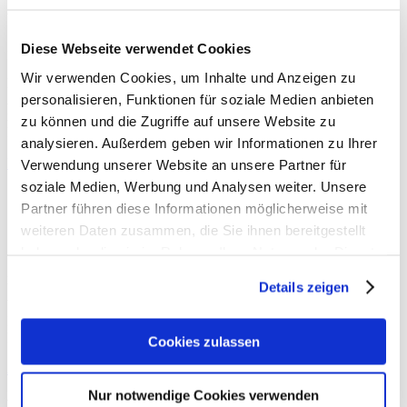
DIY »Haarkamm mit
getrockneten Blumen«
Diese Webseite verwendet Cookies
Wir verwenden Cookies, um Inhalte und Anzeigen zu
DIY und Interior Bloggerin
Vera
zeigt euch in der
sisterMAG
personalisieren, Funktionen für soziale Medien anbieten
Ausgabe No. 50 drei festliche DIYs, die ihr schnell und einfach
nachgestalten könnt. Hier könnt ihr kostenlos die Anleitung für das
zu können und die Zugriffe auf unsere Website zu
DIY »Haarkamm mit getrockneten Blumen« herunterladen.
analysieren. Außerdem geben wir Informationen zu Ihrer
Herunterladen (PDF, 350 KB)
Verwendung unserer Website an unsere Partner für
soziale Medien, Werbung und Analysen weiter. Unsere
Partner führen diese Informationen möglicherweise mit
Ausgabe 7/2019
weiteren Daten zusammen, die Sie ihnen bereitgestellt
DIY :
Pauls Vera
haben oder die sie im Rahmen Ihrer Nutzung der Dienste
Zustimmung zur Verwendung von Cookies
gesammelt haben.
Details zeigen
Um dieses Magazin anzeigen zu können, müsst ihr zuerst die
Verwendung von Cookies auf unserer Website zulassen. Weitere
Informationen findet ihr in unserer
Datenschutzerklärung
. Alternativ
könnt ihr das Magazin auch im
neuen Fenster öffnen
.
Cookies zulassen
Alle Cookies zulassen
Nur notwendige Cookies verwenden
DIY »Haarkamm mit getrockneten