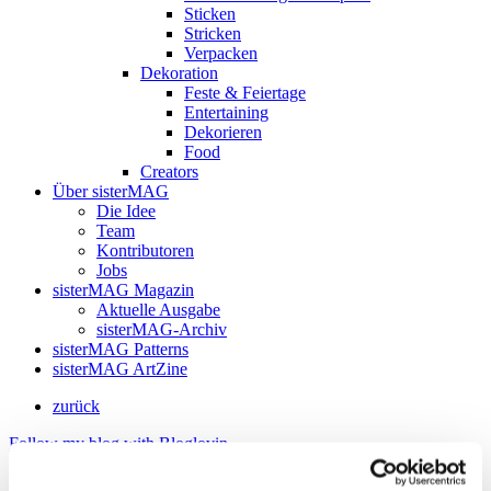
Sticken
Stricken
Verpacken
Dekoration
Feste & Feiertage
Entertaining
Dekorieren
Food
Creators
Über sisterMAG
Die Idee
Team
Kontributoren
Jobs
sisterMAG Magazin
Aktuelle Ausgabe
sisterMAG-Archiv
sisterMAG Patterns
sisterMAG ArtZine
zurück
Follow my blog with Bloglovin