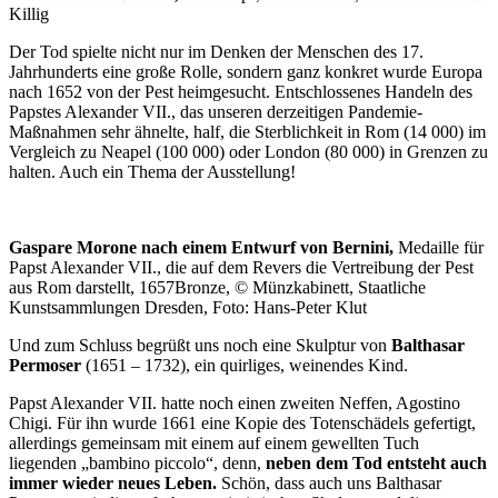
Killig
Der Tod spielte nicht nur im Denken der Menschen des 17.
Jahrhunderts eine große Rolle, sondern ganz konkret wurde Europa
nach 1652 von der Pest heimgesucht. Entschlossenes Handeln des
Papstes Alexander VII., das unseren derzeitigen Pandemie-
Maßnahmen sehr ähnelte, half, die Sterblichkeit in Rom (14 000) im
Vergleich zu Neapel (100 000) oder London (80 000) in Grenzen zu
halten. Auch ein Thema der Ausstellung!
Gaspare Morone nach einem Entwurf von Bernini,
Medaille für
Papst Alexander VII., die auf dem Revers die Vertreibung der Pest
aus Rom darstellt, 1657Bronze, © Münzkabinett, Staatliche
Kunstsammlungen Dresden, Foto: Hans-Peter Klut
Und zum Schluss begrüßt uns noch eine Skulptur von
Balthasar
Permoser
(1651 – 1732), ein quirliges, weinendes Kind.
Papst Alexander VII. hatte noch einen zweiten Neffen, Agostino
Chigi. Für ihn wurde 1661 eine Kopie des Totenschädels gefertigt,
allerdings gemeinsam mit einem auf einem gewellten Tuch
liegenden „bambino piccolo“, denn,
neben dem Tod entsteht auch
immer wieder neues Leben.
Schön, dass auch uns Balthasar