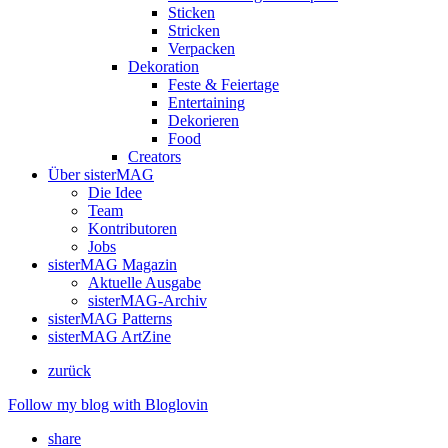
Sticken
Stricken
Verpacken
Dekoration
Feste & Feiertage
Entertaining
Dekorieren
Food
Creators
Über sisterMAG
Die Idee
Team
Kontributoren
Jobs
sisterMAG Magazin
Aktuelle Ausgabe
sisterMAG-Archiv
sisterMAG Patterns
sisterMAG ArtZine
zurück
Follow my blog with Bloglovin
share