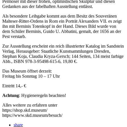
Permoser mit dieser frohen, optimistischen Skulptur und diesen
Gedanken aus der fabelhaften Ausstellung entlässt.
Als besondere Leihgabe kommt aus dem Besitz des Souveränen
Malteser-Ritter-Ordens in Rom ein Porträt Alexanders VII. es zeigt
ihn mit Berninis Totenkopf in der Hand. Dieses Bild wurde von
dem Schüler Berninis, Guido U. Abbatini, gemalt, der 1656 an der
Pest verstarb.
Zur Ausstellung erscheint ein reich illustrierter Katalog im Sandstein
Verlag, Herausgeber: Staatliche Kunstsammlungen Dresden,
Stephan Koja, Claudia Kryza-Gersch; 144 Seiten, 134 meist farbige
Abb., ISBN 978-3-95498-615-6, 19,80 €.
Das Museum öffnet derzeit:
Freitag bis Sonntag 10 – 17 Uhr
Eintritt 14,- €
Achtung
: Hygieneregeln beachten!
Alles weitere zu erfahren unter
https://shop.skd.museum/
https://www.skd.museum/besuch/
share