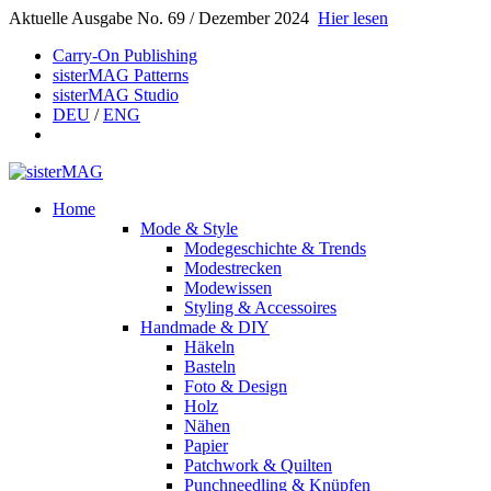
Aktuelle Ausgabe No. 69 / Dezember 2024
Hier lesen
Carry-On Publishing
sisterMAG Patterns
sisterMAG Studio
DEU
/
ENG
Home
Mode & Style
Modegeschichte & Trends
Modestrecken
Modewissen
Styling & Accessoires
Handmade & DIY
Häkeln
Basteln
Foto & Design
Holz
Nähen
Papier
Patchwork & Quilten
Punchneedling & Knüpfen