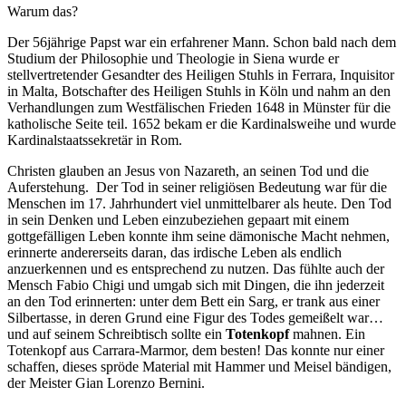
Warum das?
Der 56jährige Papst war ein erfahrener Mann. Schon bald nach dem
Studium der Philosophie und Theologie in Siena wurde er
stellvertretender Gesandter des Heiligen Stuhls in Ferrara, Inquisitor
in Malta, Botschafter des Heiligen Stuhls in Köln und nahm an den
Verhandlungen zum Westfälischen Frieden 1648 in Münster für die
katholische Seite teil. 1652 bekam er die Kardinalsweihe und wurde
Kardinalstaatssekretär in Rom.
Christen glauben an Jesus von Nazareth, an seinen Tod und die
Auferstehung. Der Tod in seiner religiösen Bedeutung war für die
Menschen im 17. Jahrhundert viel unmittelbarer als heute. Den Tod
in sein Denken und Leben einzubeziehen gepaart mit einem
gottgefälligen Leben konnte ihm seine dämonische Macht nehmen,
erinnerte andererseits daran, das irdische Leben als endlich
anzuerkennen und es entsprechend zu nutzen. Das fühlte auch der
Mensch Fabio Chigi und umgab sich mit Dingen, die ihn jederzeit
an den Tod erinnerten: unter dem Bett ein Sarg, er trank aus einer
Silbertasse, in deren Grund eine Figur des Todes gemeißelt war…
und auf seinem Schreibtisch sollte ein
Totenkopf
mahnen. Ein
Totenkopf aus Carrara-Marmor, dem besten! Das konnte nur einer
schaffen, dieses spröde Material mit Hammer und Meisel bändigen,
der Meister Gian Lorenzo Bernini.