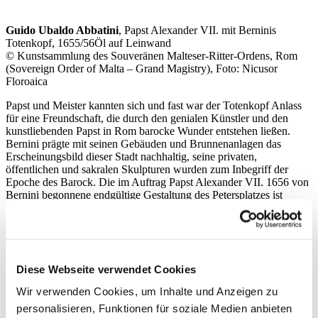
Guido Ubaldo Abbatini
, Papst Alexander VII. mit Berninis
Totenkopf, 1655/56Öl auf Leinwand
© Kunstsammlung des Souveränen Malteser-Ritter-Ordens, Rom
(Sovereign Order of Malta – Grand Magistry), Foto: Nicusor
Floroaica
Papst und Meister kannten sich und fast war der Totenkopf Anlass
für eine Freundschaft, die durch den genialen Künstler und den
kunstliebenden Papst in Rom barocke Wunder entstehen ließen.
Bernini prägte mit seinen Gebäuden und Brunnenanlagen das
Erscheinungsbild dieser Stadt nachhaltig, seine privaten,
öffentlichen und sakralen Skulpturen wurden zum Inbegriff der
Epoche des Barock. Die im Auftrag Papst Alexander VII. 1656 von
Bernini begonnene endgültige Gestaltung des Petersplatzes ist
vielleicht das bedeutendste Beispiel für das großartige, ja pompöse
Raumgefühl architektonischer Gestaltung in der Zeit des Barock.
Giovanni Ranzoni und François Collignon,
Berninis Plan für den
Diese Webseite verwendet Cookies
Petersplatz in Rom, 1663Radierung und Kupferstich
Wir verwenden Cookies, um Inhalte und Anzeigen zu
© Kupferstich-Kabinett, Staatliche Kunstsammlungen Dresden,
Foto: Andreas Diesend
personalisieren, Funktionen für soziale Medien anbieten