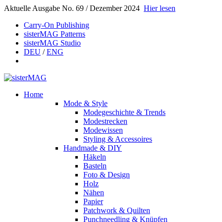
Aktuelle Ausgabe No. 69 / Dezember 2024
Hier lesen
Carry-On Publishing
sisterMAG Patterns
sisterMAG Studio
DEU
/
ENG
Home
Mode & Style
Modegeschichte & Trends
Modestrecken
Modewissen
Styling & Accessoires
Handmade & DIY
Häkeln
Basteln
Foto & Design
Holz
Nähen
Papier
Patchwork & Quilten
Punchneedling & Knüpfen