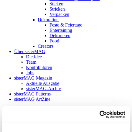
Sticken
Stricken
Verpacken
Dekoration
Feste & Feiertage
Entertaining
Dekorieren
Food
Creators
Über sisterMAG
Die Idee
Team
Kontributoren
Jobs
sisterMAG Magazin
Aktuelle Ausgabe
sisterMAG-Archiv
sisterMAG Patterns
sisterMAG ArtZine
zurück
Follow my blog with Bloglovin
24. November 2017