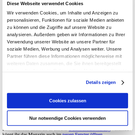
Diese Webseite verwendet Cookies
Gewürze der Saison –
Wir verwenden Cookies, um Inhalte und Anzeigen zu
Unverwechselbare
personalisieren, Funktionen für soziale Medien anbieten
Weihnachtsgewürze
zu können und die Zugriffe auf unsere Website zu
analysieren. Außerdem geben wir Informationen zu Ihrer
Verwendung unserer Website an unsere Partner für
Einige Gewürze schreien geradezu nach Weihnachten. Sternanis
soziale Medien, Werbung und Analysen weiter. Unsere
zum Beispiel wäre zu jeder anderen Zeit des Jahres fehl am Platz,
während euch nur ein Hauch Muskatnuss in der Nase zum nächsten
Partner führen diese Informationen möglicherweise mit
Eierpunsch greifen lässt. Wir haben sechs Gewürze der Saison
weiteren Daten zusammen, die Sie ihnen bereitgestellt
zusammengestellt, die die Feiertage bestimmen und die noch ein
haben oder die sie im Rahmen Ihrer Nutzung der Dienste
bisschen mehr bieten als schamlosen Genuss. Wie ihr sehen werdet,
weisen sie ebenso eine Menge gesundheitlichen Nutzen auf…
gesammelt haben.
Details zeigen
Ausgabe 32-1/2017
Cookies zulassen
Text:
Christian Näthler
Zustimmung zur Verwendung von Cookies
Nur notwendige Cookies verwenden
Um dieses Magazin anzeigen zu können, müsst ihr zuerst die
Verwendung von Cookies auf unserer Website zulassen. Weitere
Informationen findet ihr in unserer
Datenschutzerklärung
. Alternativ
könnt ihr das Magazin auch im
neuen Fenster öffnen
.