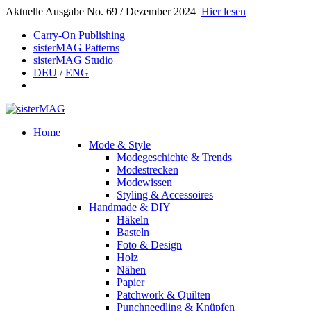
Aktuelle Ausgabe No. 69 / Dezember 2024
Hier lesen
Carry-On Publishing
sisterMAG Patterns
sisterMAG Studio
DEU
/
ENG
Home
Mode & Style
Modegeschichte & Trends
Modestrecken
Modewissen
Styling & Accessoires
Handmade & DIY
Häkeln
Basteln
Foto & Design
Holz
Nähen
Papier
Patchwork & Quilten
Punchneedling & Knüpfen