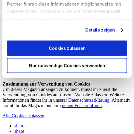
#BOIBA16 Goodiebag DIYs
Partner führen diese Informationen möglicherweise mit
weiteren Daten zusammen, die Sie ihnen bereitgestellt
Hier findet ihr den Download zu den DIYs aus dem #BOIBA16
haben oder die sie im Rahmen Ihrer Nutzung der Dienste
Goodiebag von #
sisterMAG26
:
gesammelt haben.
Details zeigen
Mehrreihige Kette aus Holzperlen
Lederecken
Gebatikte Servietten
Posterhalter
Cookies zulassen
Herunterladen (PDF, 3 MB)
Nur notwendige Cookies verwenden
Ausgabe 26-2/2016
Zustimmung zur Verwendung von Cookies
Um dieses Magazin anzeigen zu können, müsst ihr zuerst die
Verwendung von Cookies auf unserer Website zulassen. Weitere
Informationen findet ihr in unserer
Datenschutzerklärung
. Alternativ
könnt ihr das Magazin auch im
neuen Fenster öffnen
.
Alle Cookies zulassen
share
share