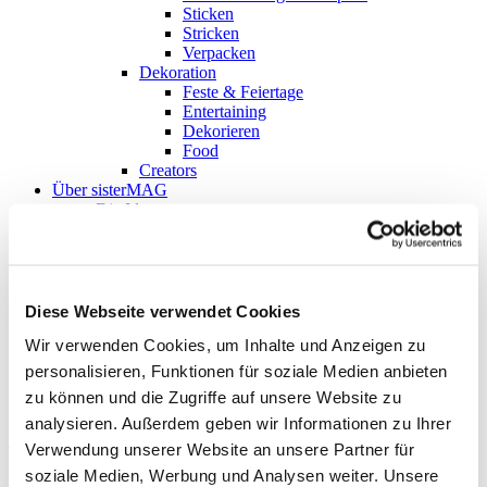
Sticken
Stricken
Verpacken
Dekoration
Feste & Feiertage
Entertaining
Dekorieren
Food
Creators
Über sisterMAG
Die Idee
Team
Kontributoren
Jobs
sisterMAG Magazin
Aktuelle Ausgabe
Diese Webseite verwendet Cookies
sisterMAG-Archiv
Wir verwenden Cookies, um Inhalte und Anzeigen zu
sisterMAG Patterns
sisterMAG ArtZine
personalisieren, Funktionen für soziale Medien anbieten
zu können und die Zugriffe auf unsere Website zu
zurück
analysieren. Außerdem geben wir Informationen zu Ihrer
Follow my blog with Bloglovin
Verwendung unserer Website an unsere Partner für
soziale Medien, Werbung und Analysen weiter. Unsere